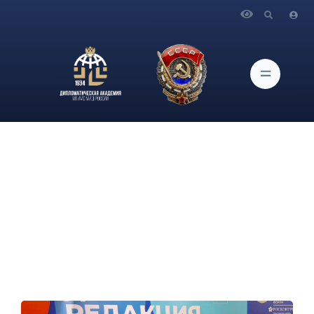
Главная
Новости и Мероприятия
В рамках ПМЭФ директор Дипломатической академии –
проректор МГИМО МИД России Сергей Владимирович
Шитьков дал интервью первому молодежному медиа
«Детская редакция».