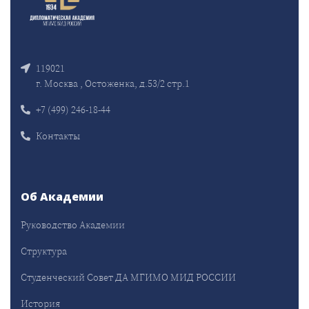
119021
г. Москва , Остоженка, д.53/2 стр.1
+7 (499) 246-18-44
Контакты
Об Академии
Руководство Академии
Структура
Студенческий Совет ДА МГИМО МИД РОССИИ
История