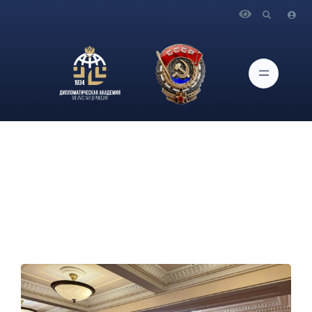
Главная
Новости и Мероприятия
В рамках премьеры балета Дягилев состоялся пресс-показ
для представителей СМИ