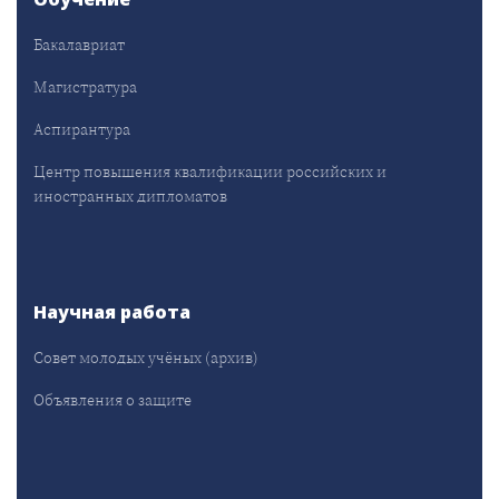
Бакалавриат
Магистратура
Аспирантура
Центр повышения квалификации российских и
иностранных дипломатов
Научная работа
Совет молодых учёных (архив)
Объявления о защите