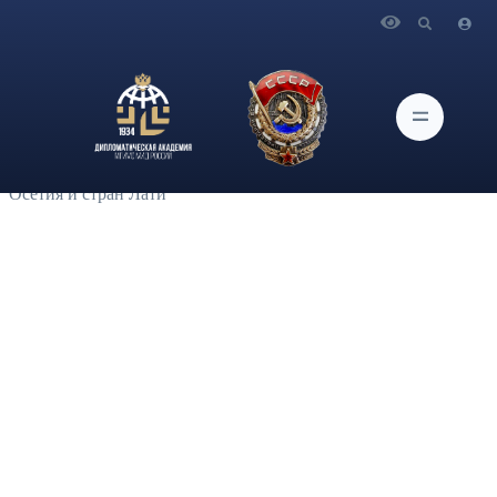
Главная
Новости и Мероприятия
В рамках программы «Экскурсовод» члены Сообщества
друзей музея провели обзорные экскурсии по
Дипломатической академии МИД России для
дипломатических работников из Республики Сербия,
Республики Ирак, Республики Намибия, Республики Южная
Осетия и стран Лати