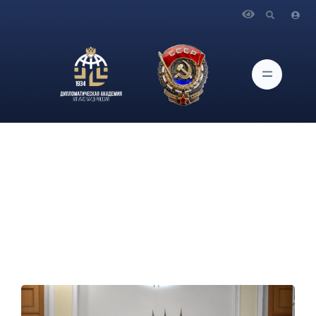
Главная
Новости и Мероприятия
В рамках спецпроекта «Наставник» прошла встреча с
советником Представительства МИД России в г.
Петрозаводске Олесей Стефановной Дикун