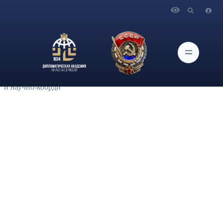
Главная
Новости и Мероприятия
В Сборнике авторских статей к Двенадцатому
Российскому форуму по управлению Интернетом (RIGF
2022), который состоялся 28–29 сентября 2022 г.,
опубликована статья начальника Управления
международного сотрудничества, связей с общественностью
и научно-коорди