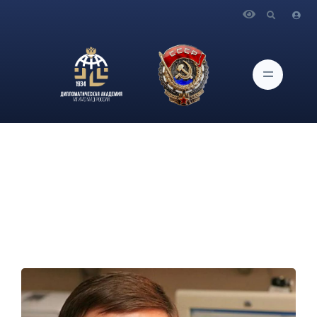
Главная
Новости и Мероприятия
Вадим Козюлин — о военном развертывании США у
берегов Латино-Карибской Америки