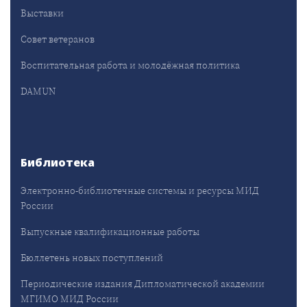
Выставки
Совет ветеранов
Воспитательная работа и молодёжная политика
DAMUN
Библиотека
Электронно-библиотечные системы и ресурсы МИД
России
Выпускные квалификационные работы
Бюллетень новых поступлений
Периодические издания Дипломатической академии
МГИМО МИД России