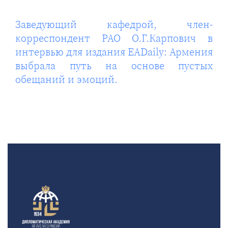
Заведующий кафедрой, член-
корреспондент РАО О.Г.Карпович в
интервью для издания EADaily: Армения
выбрала путь на основе пустых
обещаний и эмоций.