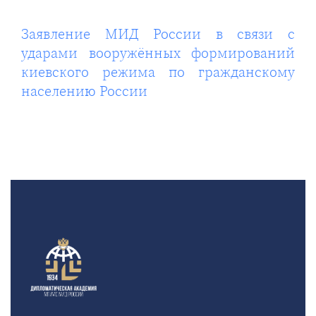
Заявление МИД России в связи с
ударами вооружённых формирований
киевского режима по гражданскому
населению России