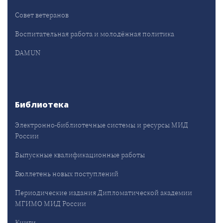
Совет ветеранов
Воспитательная работа и молодёжная политика
DAMUN
Библиотека
Электронно-библиотечные системы и ресурсы МИД
России
Выпускные квалификационные работы
Бюллетень новых поступлений
Периодические издания Дипломатической академии
МГИМО МИД России
Книги