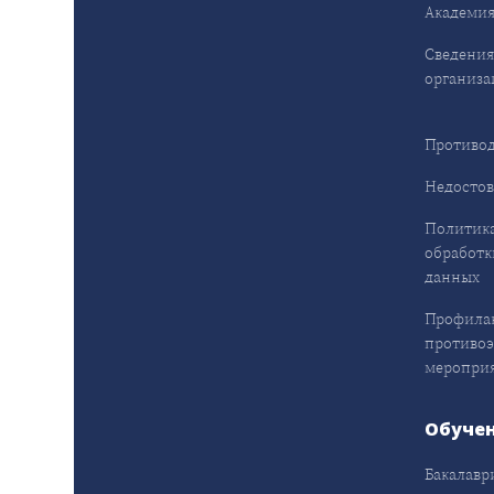
Академия
Сведения
организа
Противод
Недостов
Политика
обработк
данных
Профила
противо
меропри
Обуче
Бакалавр