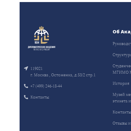
Об Ак
Руководс
Структур
Студенче
119021
МГИМО 
г. Москва , Остоженка, д.53/2 стр.1
История
+7 (499) 246-18-44
Музей ме
Контакты
этикета и
Контакт
Отзывы и