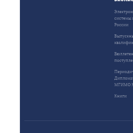
Электрон
системы 
России
Выпускн
квалифи
Бюллетен
поступл
Периодич
Дипломат
МГИМО М
Книги