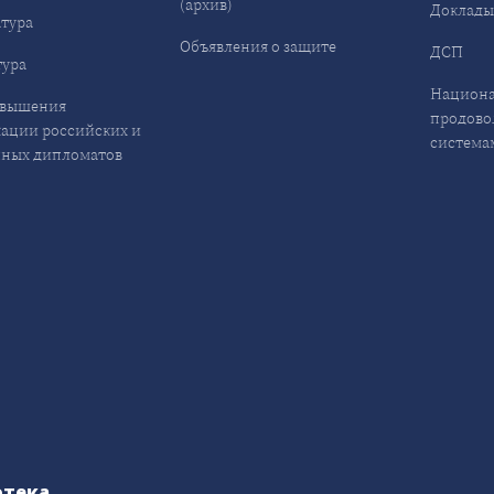
(архив)
Доклад
тура
Объявления о защите
ДСП
ура
Национа
овышения
продово
ации российских и
система
ных дипломатов
отека