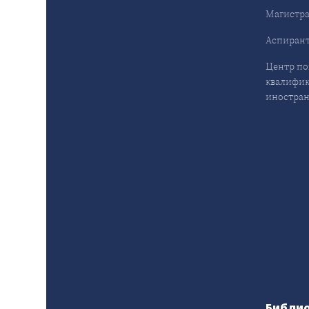
Магистра
Аспирант
Центр п
квалифик
иностран
Библи