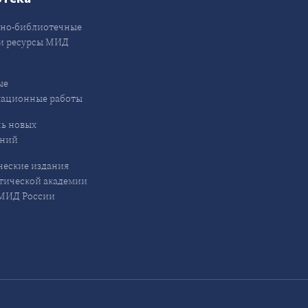
но-библиотечные
и ресурсы МИД
ые
кационные работы
ь новых
ений
еские издания
ической академии
ИД России