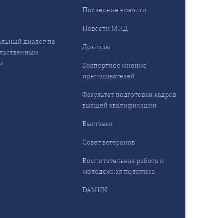
ы
Последние новости
Новости МИД
льный диалог по
Доклады
льственным
м
Экспертное мнение
преподавателей
Факультет подготовки кадров
высшей квалификации
Выставки
Совет ветеранов
Воспитательная работа и
молодёжная политика
DAMUN