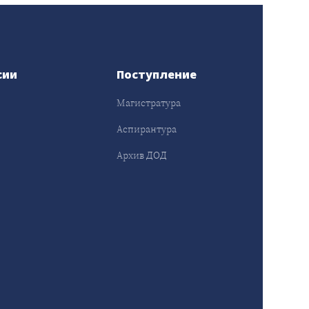
сии
Поступление
Магистратура
Аспирантура
Архив ДОД