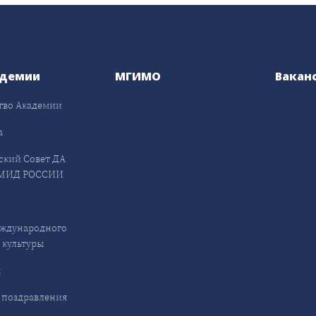
адемии
МГИМО
Вакан
тво Академии
а
ский Совет ДА
МИД РОССИИ
ждународного
 культуры
ы
 поздравления