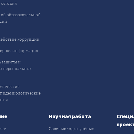
 сегодня
 об образовательной
ции
ействие коррупции
ерная информация
 защиты и
и персональных
ктические
эпидемиологические
ятия
ние
Научная работа
Специ
проек
иат
Совет молодых учёных