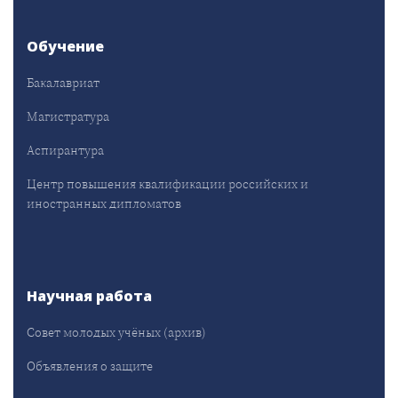
Обучение
Бакалавриат
Магистратура
Аспирантура
Центр повышения квалификации российских и
иностранных дипломатов
Научная работа
Совет молодых учёных (архив)
Объявления о защите