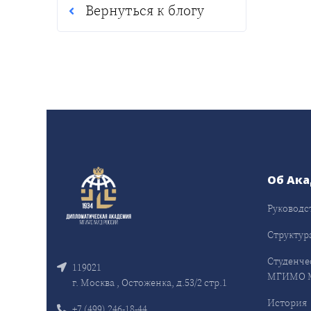
Вернуться к блогу
Об Ак
Руководс
Структур
Студенче
119021
МГИМО 
г. Москва , Остоженка, д.53/2 стр.1
История
+7 (499) 246-18-44