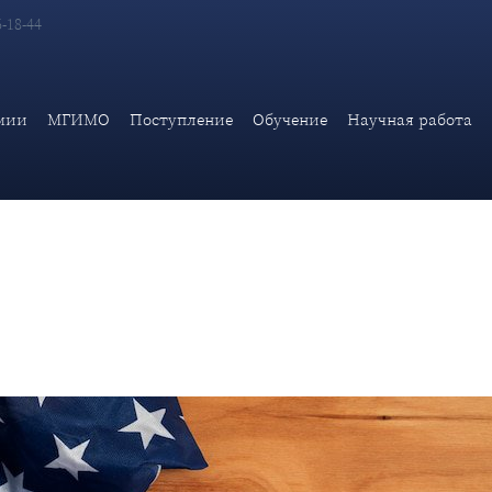
6-18-44
 блога
Карпович О. Г.
Свобода прессы в «империи лжи»
мии
МГИМО
Поступление
Обучение
Научная работа