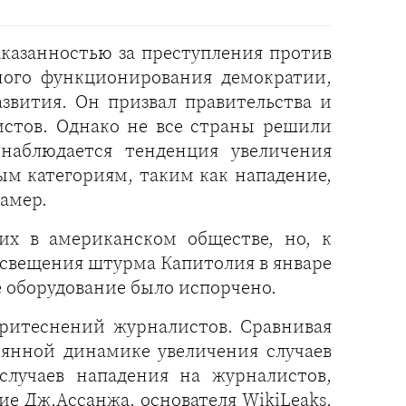
казанностью за преступления против
ьного функционирования демократии,
звития. Он призвал правительства и
стов. Однако не все страны решили
наблюдается тенденция увеличения
м категориям, таким как нападение,
камер.
их в американском обществе, но, к
 освещения штурма Капитолия в январе
е оборудование было испорчено.
притеснений журналистов. Сравнивая
тоянной динамике увеличения случаев
случаев нападения на журналистов,
е Дж.Ассанжа, основателя WikiLeaks,