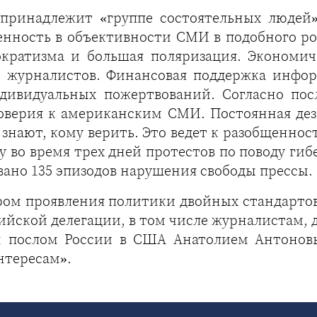
ринадлежит «группе состоятельных людей»,
венность в объективности СМИ в подобного р
ократизма и большая поляризация. Экономич
ь журналистов. Финансовая поддержка инфо
дивидуальных пожертвований. Согласно пос
оверия к американским СМИ. Постоянная де
е знают, кому верить. Это ведет к разобщенно
ду во время трех дней протестов по поводу г
ано 135 эпизодов нарушения свободы прессы.
ром проявления политики двойных стандартов
йской делегации, в том числе журналистам, д
н послом России в США Анатолием Антонов
нтересам».