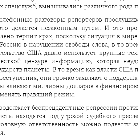
 спецслужб, вынашивались различного рода п
о телефонные разговоры репортеров прослуш
 это делается незаконным путем. И это пр
вно терпит крах, поскольку ситуация в мир
оссию в нарушении свободы слова, в то вре
тельство США давно использует крупные тех
жёсткой цензуре информацию, которая неу
ударств планеты. В то время как власти США
реступления, они громко заявляют о поддержк
ы вливают миллионы долларов в финансиров
оменять правящий режим.
одолжает беспрецедентные репрессии против
ты находятся под угрозой судебного пресле
уголовную ответственность можно подвести 
я.