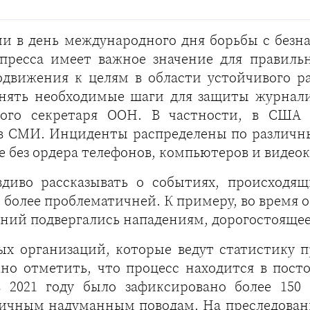
и в день международного дня борьбы с безна
 пресса имеет важное значение для правил
движения к целям в области устойчивого ра
нять необходимые шаги для защиты журнали
ного секретаря ООН. В частности, в США 
в СМИ. Инциденты распределены по различны
ие без ордера телефонов, компьютеров и видео
иво рассказывать о событиях, происходящ
е более проблематичней. К примеру, во время
даний подвергались нападениям, дорогостояще
х организаций, которые ведут статистику 
ожно отметить, что процесс находится в пос
в 2021 году было зафиксировано более 150 
зличным надуманным поводам. На преследовани