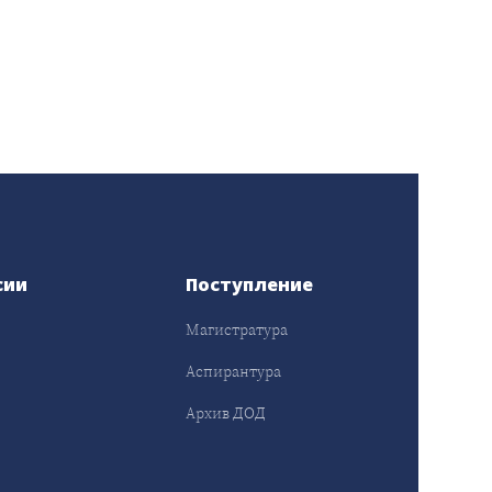
сии
Поступление
Магистратура
Аспирантура
Архив ДОД