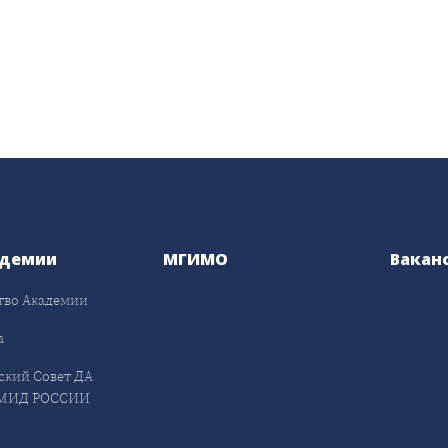
адемии
МГИМО
Вакан
тво Академии
а
ский Совет ДА
МИД РОССИИ