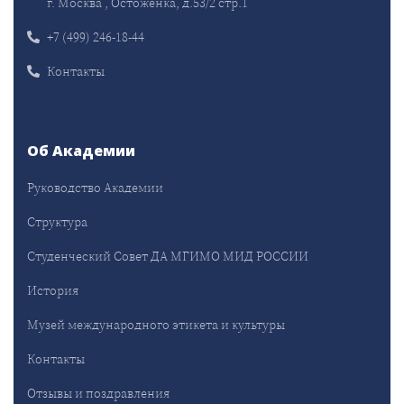
г. Москва , Остоженка, д.53/2 стр.1
+7 (499) 246-18-44
Контакты
Об Академии
Руководство Академии
Структура
Студенческий Совет ДА МГИМО МИД РОССИИ
История
Музей международного этикета и культуры
Контакты
Отзывы и поздравления