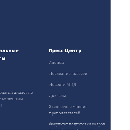
альные
Пресс-Центр
ты
Анонсы
ы
Последние новости
Новости МИД
льный диалог по
Доклады
льственным
м
Экспертное мнение
преподавателей
Факультет подготовки кадров