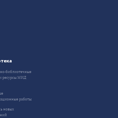
отека
но-библиотечные
и ресурсы МИД
ые
кационные работы
ь новых
ений