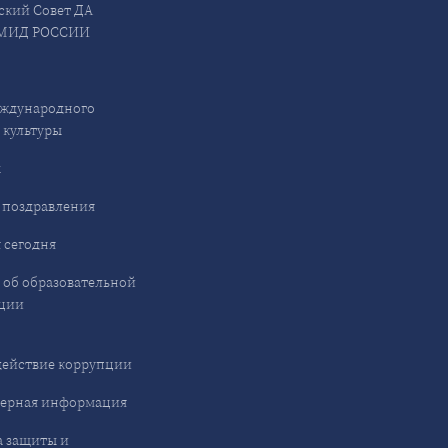
ский Совет ДА
МИД РОССИИ
ждународного
 культуры
ы
 поздравления
 сегодня
 об образовательной
ции
ействие коррупции
ерная информация
 защиты и