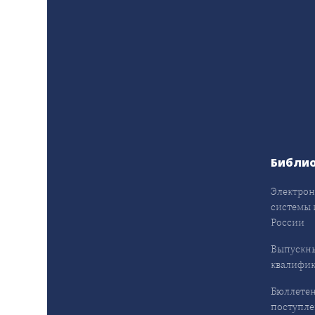
Библи
Электрон
системы 
России
Выпускн
квалифи
Бюллетен
поступл