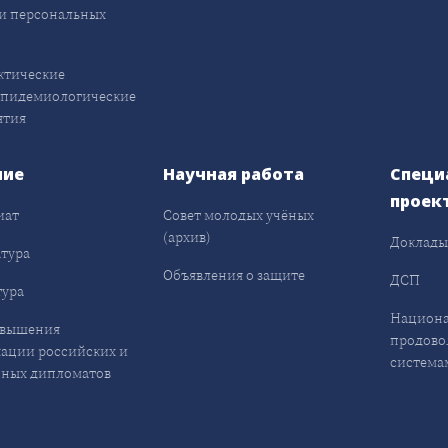
и персональных
ктические
эпидемиологические
ятия
ние
Научная работа
Специ
проек
иат
Совет молодых учёных
(архив)
Доклад
тура
Объявления о защите
ДСП
ура
Национа
овышения
продово
ации российских и
система
ных дипломатов