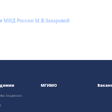
я МИД России М.В.Захаровой
адемии
МГИМО
Вакан
тво Академии
а