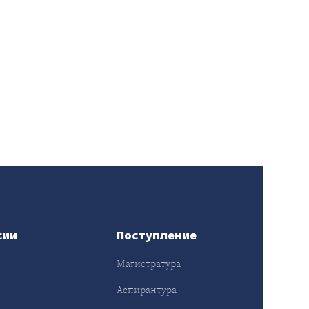
сии
Поступление
Магистратура
Аспирантура