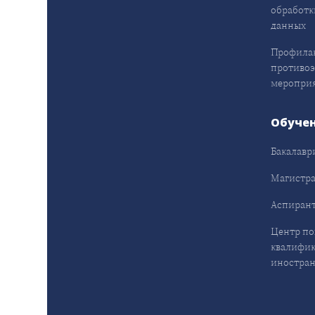
обработк
данных
Профила
противо
меропри
Обуче
Бакалавр
Магистра
Аспирант
Центр п
квалифик
иностран