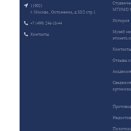
Студенче
119021
МГИМО 
г. Москва , Остоженка, д.53/2 стр.1
История
+7 (499) 246-18-44
Музей ме
Контакты
этикета и
Контакт
Отзывы и
Академия
Сведения
организа
Противод
Недостов
Политика