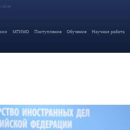
6-18-44
едставителя МИД России М.В.Захаровой
мии
МГИМО
Поступление
Обучение
Научная работа