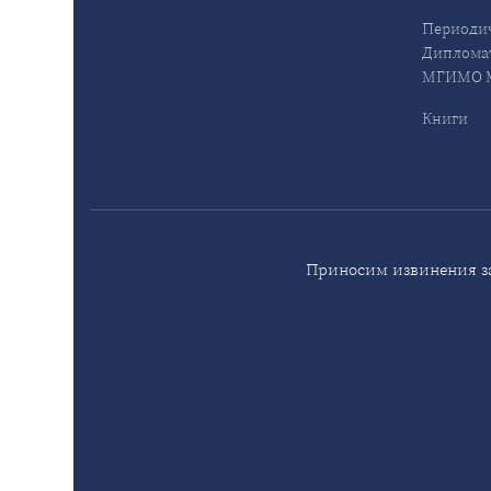
Периодич
Дипломат
МГИМО М
Книги
Приносим извинения за