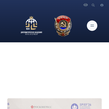
Главная
Новости и Мероприятия
Брифинг официального представителя МИД России
М.В.Захаровой «на полях» XXIX Петербургского
международного экономического форума, Санкт-Петербург