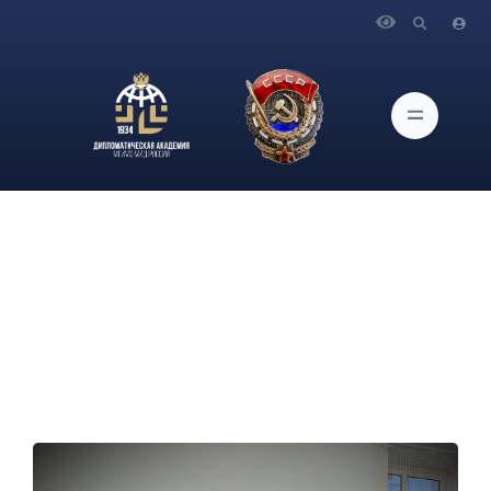
Главная
Новости и Мероприятия
06 мая и 13 мая в спортивном зале Дипломатической
академии МИД России состоялись товарищеские матчи по
волейболу