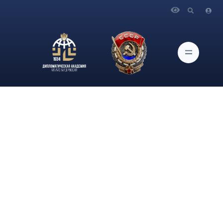
Главная
Новости и Мероприятия
1 сентября 2023 г. впервые состоялось торжественное
вручение студенческих билетов студентам 1-го курса
бакалавриата Дипломатической академии МИД России в
стенах Министерства иностранных дел Российской
Федерации.