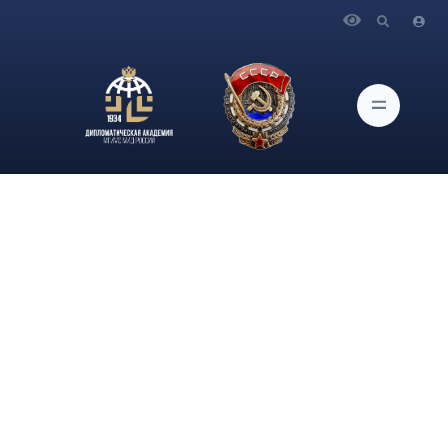
Главная
Новости и Мероприятия
10-11 апреля 2025 г. главный научный сотрудник Центра
евроатлантических исследований ИАМП Т.В.Зверева Т.В.
приняла участие и выступила с докладом на международной
научной конференции «Колониальная, неоколониальная и
постколониальная политика Запада в исто