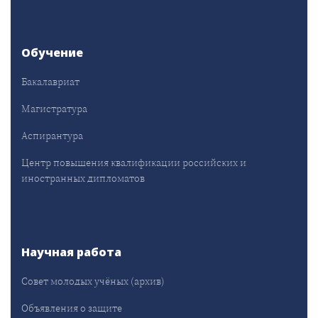
Обучение
Бакалавриат
Магистратура
Аспирантура
Центр повышения квалификации российских и
иностранных дипломатов
Научная работа
Совет молодых учёных (архив)
Объявления о защите