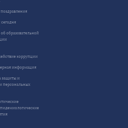
ы
 поздравления
 сегодня
 об образовательной
ции
ействие коррупции
ерная информация
 защиты и
и персональных
ктические
эпидемиологические
ятия