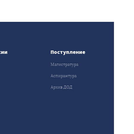
сии
Поступление
Магистратура
Аспирантура
Архив ДОД