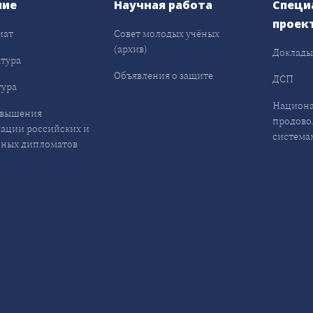
ние
Научная работа
Специ
проек
иат
Совет молодых учёных
(архив)
Доклад
тура
Объявления о защите
ДСП
ура
Национа
овышения
продово
ации российских и
система
ных дипломатов