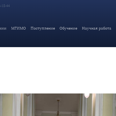
6-18-44
мии МИД России состоялось вручение дипломов выпускникам м
мии
МГИМО
Поступление
Обучение
Научная работа