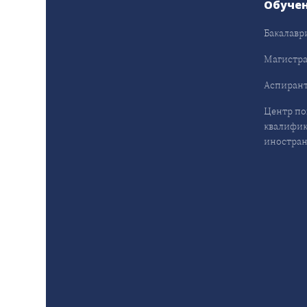
Обуче
Бакалавр
Магистра
Аспирант
Центр п
квалифик
иностран