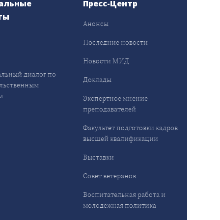
альные
Пресс-Центр
ты
Анонсы
ы
Последние новости
Новости МИД
льный диалог по
Доклады
льственным
м
Экспертное мнение
преподавателей
Факультет подготовки кадров
высшей квалификации
Выставки
Совет ветеранов
Воспитательная работа и
молодёжная политика