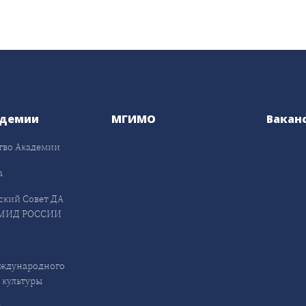
адемии
МГИМО
Вакан
тво Академии
а
ский Совет ДА
МИД РОССИИ
ждународного
 культуры