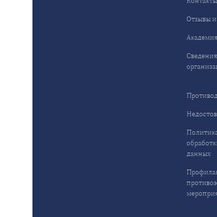
Контакт
Отзывы и
Академия
Сведения
организа
Противод
Недостов
Политика
обработк
данных
Профила
противо
меропри