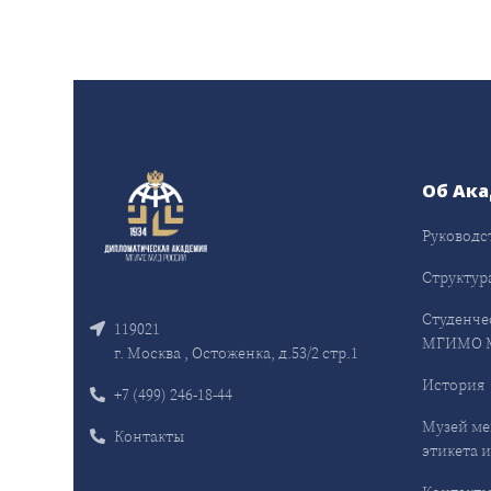
Об Ак
Руководс
Структур
Студенче
119021
МГИМО 
г. Москва , Остоженка, д.53/2 стр.1
История
+7 (499) 246-18-44
Музей ме
Контакты
этикета и