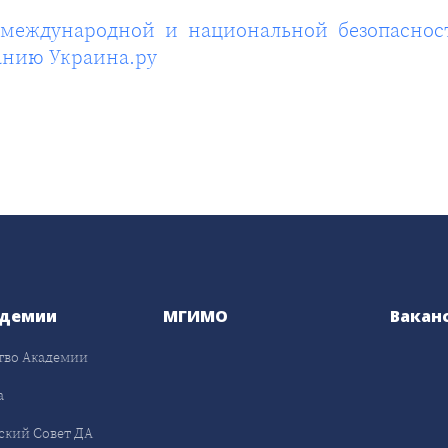
й международной и национальной безопасно
анию Украина.ру
адемии
МГИМО
Вакан
тво Академии
а
ский Совет ДА