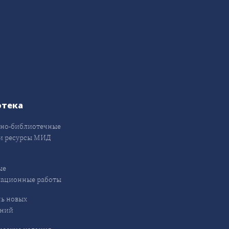
отека
но-библиотечные
и ресурсы МИД
ые
кационные работы
ь новых
ений