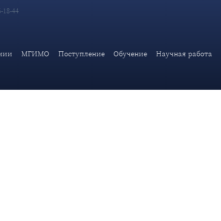
6-18-44
нальной безопасности Дипломатической академии МИД России О
мии
МГИМО
Поступление
Обучение
Научная работа