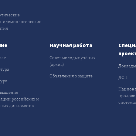
ктические
эпидемиологические
ятия
ние
Научная работа
Специ
проек
иат
Совет молодых учёных
(архив)
Доклад
тура
Объявления о защите
ДСП
ура
Национа
овышения
продово
ации российских и
система
ных дипломатов