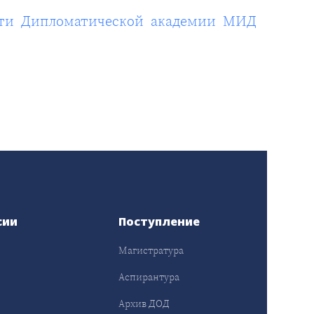
сти Дипломатической академии МИД
сии
Поступление
Магистратура
Аспирантура
Архив ДОД