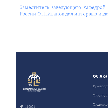
Заместитель заведующего кафедро
России О.П.Иванов дал интервью изд
Об Ак
Руководс
Структур
Студенче
119021