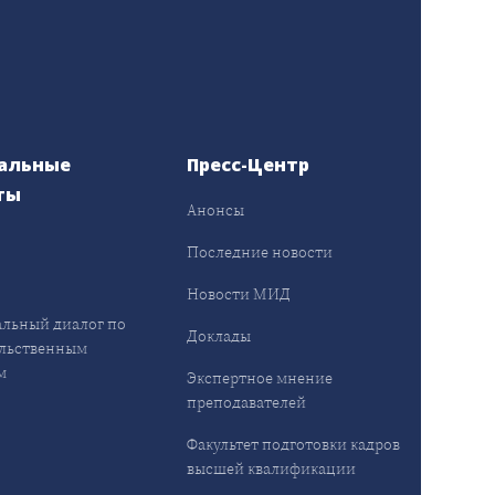
альные
Пресс-Центр
ты
Анонсы
ы
Последние новости
Новости МИД
льный диалог по
Доклады
льственным
м
Экспертное мнение
преподавателей
Факультет подготовки кадров
высшей квалификации