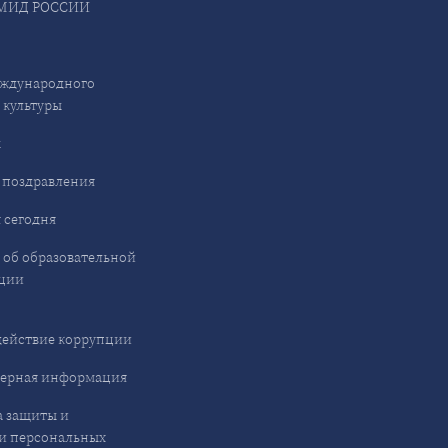
МИД РОССИИ
ждународного
 культуры
ы
 поздравления
 сегодня
 об образовательной
ции
ействие коррупции
ерная информация
 защиты и
и персональных