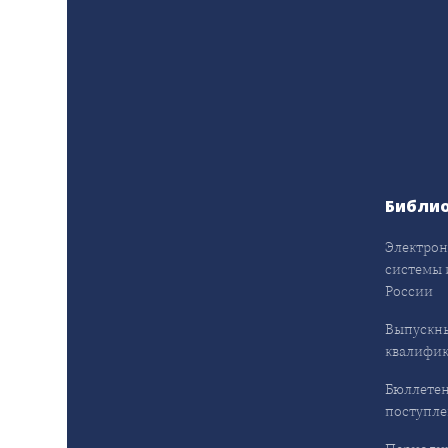
Библи
Электрон
системы 
России
Выпускн
квалифи
Бюллетен
поступл