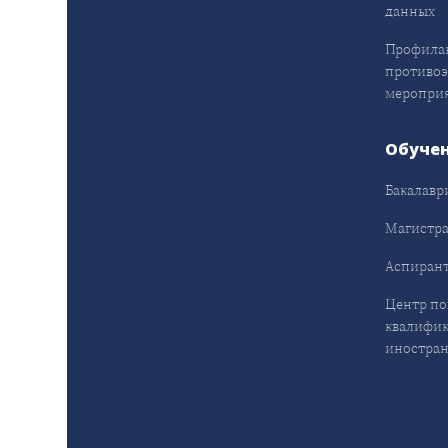
данных
Профила
противо
меропри
Обуче
Бакалавр
Магистра
Аспирант
Центр п
квалифик
иностран