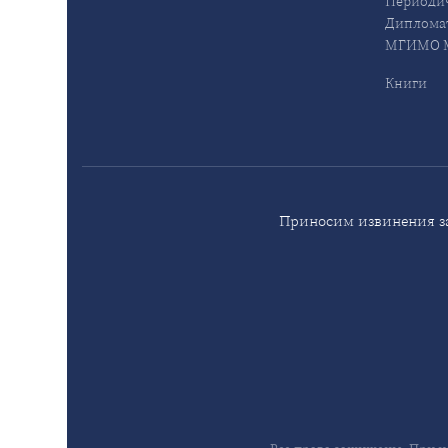
Периодич
Дипломат
МГИМО М
Книги
Приносим извинения за