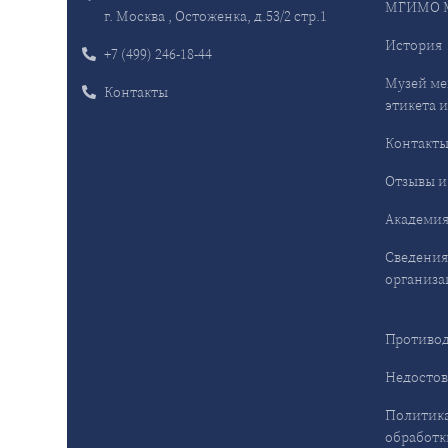
МГИМО 
г. Москва , Остоженка, д.53/2 стр.1
История
+7 (499) 246-18-44
Музей ме
Контакты
этикета и
Контакт
Отзывы и
Академия
Сведения
организа
Противод
Недостов
Политика
обработк