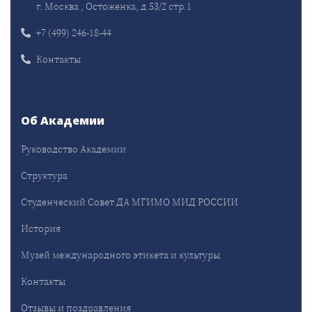
г. Москва , Остоженка, д.53/2 стр.1
+7 (499) 246-18-44
Контакты
Об Академии
Руководство Академии
Структура
Студенческий Совет ДА МГИМО МИД РОССИИ
История
Музей международного этикета и культуры
Контакты
Отзывы и поздравления