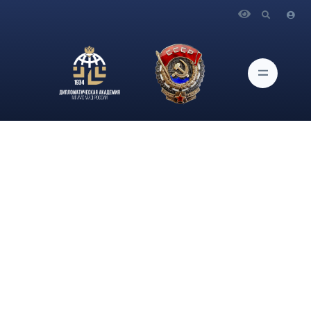
Главная
Новости и Мероприятия
14-15 апреля 2022 г. Об участии заведующей кафедрой
английского языка Факультета международных отношений и
международного права Дипломатической академии МИД
России И.Е.Коптеловой в Московском Юридическом
Форуме.