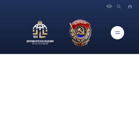
Главная
Новости и Мероприятия
16 декабря в 14.30 в Актовом зале Дипломатической
академии МИД России состоится выступление на
английском языке бывшего министра иностранных дел
Австрии Карен Кнайсль на тему «Текущие глобальные
тенденции»