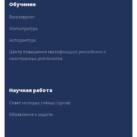
Обучение
Бакалавриат
Магистратура
Аспирантура
Центр повышения квалификации российских и
иностранных дипломатов
Научная работа
Совет молодых учёных (архив)
Объявления о защите