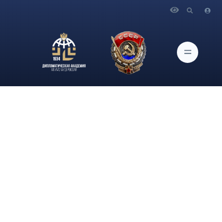
Главная
Новости и Мероприятия
17 апреля в 12.00 в ауд. 443 при поддержке Управления по
развитию инновационных молодёжных программ и
профориентации совместно с Клубом наставников СМД
МИД России и Историческим клубом СМД МИД России
состоится экспертно-консультационная встреча