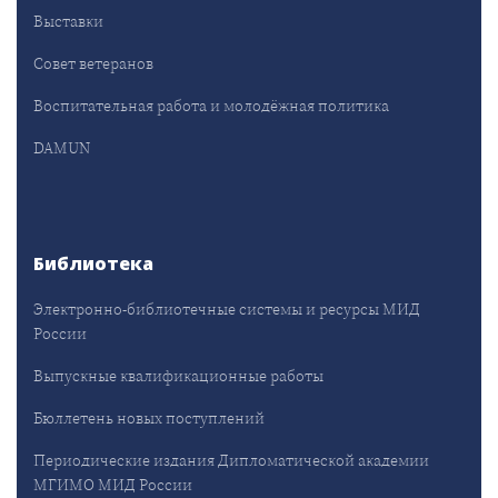
Выставки
Совет ветеранов
Воспитательная работа и молодёжная политика
DAMUN
Библиотека
Электронно-библиотечные системы и ресурсы МИД
России
Выпускные квалификационные работы
Бюллетень новых поступлений
Периодические издания Дипломатической академии
МГИМО МИД России