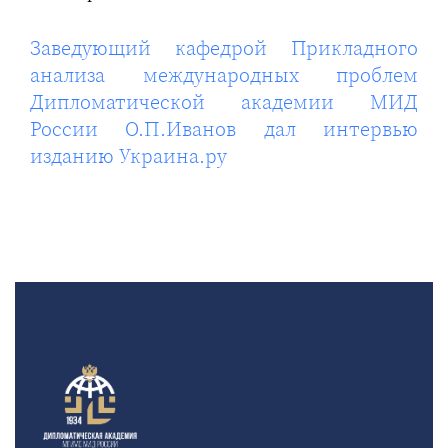
Заведующий кафедрой Прикладного
анализа международных проблем
Дипломатической академии МИД
России О.П.Иванов дал интервью
изданию Украина.ру