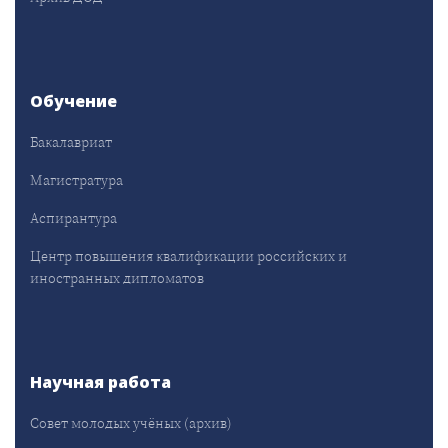
Обучение
Бакалавриат
Магистратура
Аспирантура
Центр повышения квалификации российских и
иностранных дипломатов
Научная работа
Совет молодых учёных (архив)