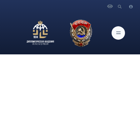
Главная
Новости и Мероприятия
19 и 21 апреля в Дипломатической академии МИД России
состоялся практический этап Московского конкурса
межпредметных навыков и знаний «Интеллектуальный
мегаполис. Потенциал» в номинации «Кадетский класс» по
направлению «Основы государственной безопасности