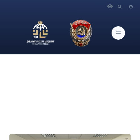
Главная
Новости и Мероприятия
Участники совместного проекта Дипломатической
академии МИД России «Лаборатория аналитики ИАМП» и
Программы Россотрудничества «Новое поколение» посетили
Российский совет по международным делам