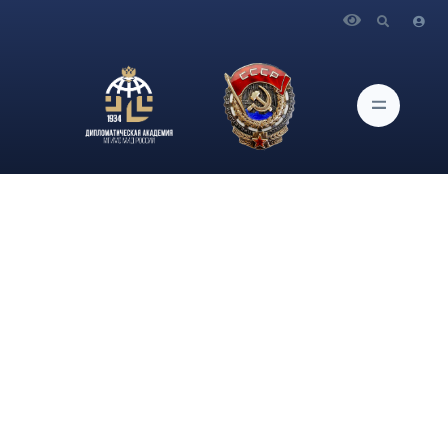
Главная
Новости и Мероприятия
Выступление и ответы на вопросы СМИ Министра
иностранных дел Российской Федерации С.В.Лаврова в ходе
совместной пресс-конференции с Министром иностранных
дел Республики Беларусь С.Ф.Алейником по итогам
переговоров