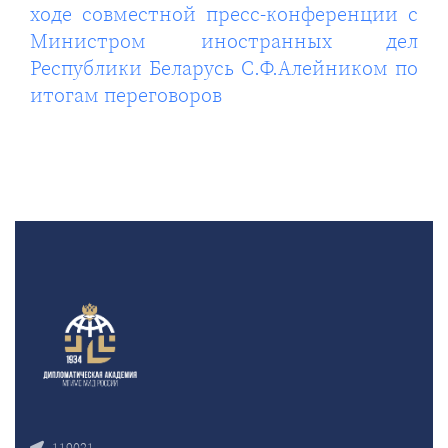
ходе совместной пресс-конференции с
Министром иностранных дел
Республики Беларусь С.Ф.Алейником по
итогам переговоров
119021