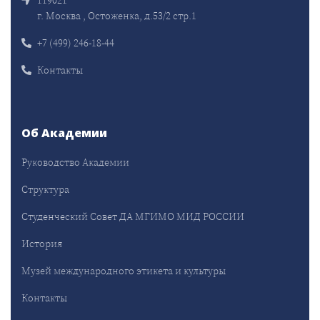
г. Москва , Остоженка, д.53/2 стр.1
+7 (499) 246-18-44
Контакты
Об Академии
Руководство Академии
Структура
Студенческий Совет ДА МГИМО МИД РОССИИ
История
Музей международного этикета и культуры
Контакты