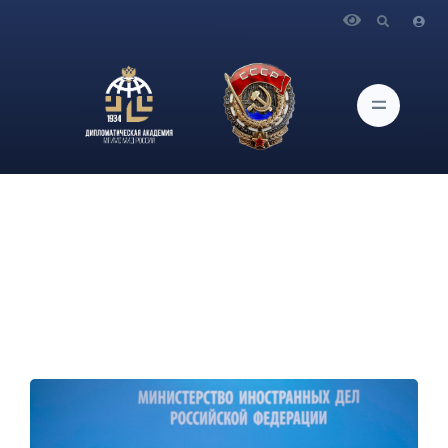
Главная
Новости и Мероприятия
23 апреля с.г. состоялся брифинг официального
представителя МИД России М.В.Захаровой.