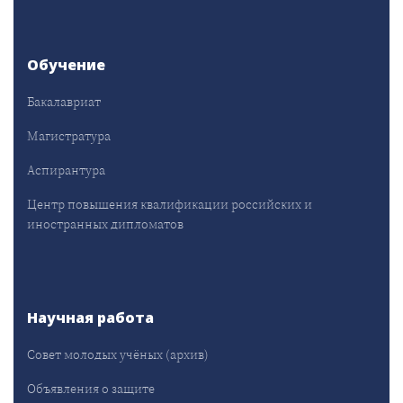
Обучение
Бакалавриат
Магистратура
Аспирантура
Центр повышения квалификации российских и
иностранных дипломатов
Научная работа
Совет молодых учёных (архив)
Объявления о защите