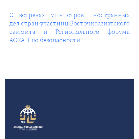
О встречах министров иностранных
дел стран-участниц Восточноазиатского
саммита и Регионального форума
АСЕАН по безопасности