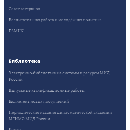
Совет ветеранов
Воспитательная работа и молодёжная политика
DAMUN
Библиотека
Электронно-библиотечные системы и ресурсы МИД
России
Выпускные квалификационные работы
Бюллетень новых поступлений
Периодические издания Дипломатической академии
МГИМО МИД России
Книги