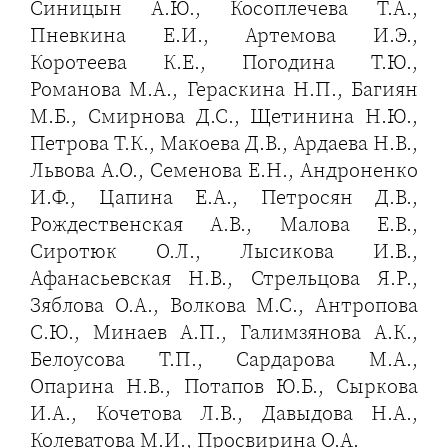
Синицын А.Ю., Косоплечева Т.А.,
Пневкина Е.И., Артемова И.Э.,
Коротеева К.Е., Погодина Т.Ю.,
Романова М.А., Гераскина Н.П., Багиян
М.Б., Смирнова Д.С., Щетинина Н.Ю.,
Петрова Т.К., Макоева Д.В., Ардаева Н.В.,
Львова А.О., Семенова Е.Н., Андроненко
И.Ф., Цапина Е.А., Петросян Д.В.,
Рождественская А.В., Малова Е.В.,
Сиротюк О.Л., Лысикова И.В.,
Афанасьевская Н.В., Стрельцова Я.Р.,
Зяблова О.А., Волкова М.С., Антропова
С.Ю., Минаев А.П., Галимзянова А.К.,
Белоусова Т.П., Сардарова М.А.,
Опарина Н.В., Потапов Ю.Б., Сыркова
И.А., Кочетова Л.В., Давыдова Н.А.,
Колеватова М.И., Просвирина О.А.