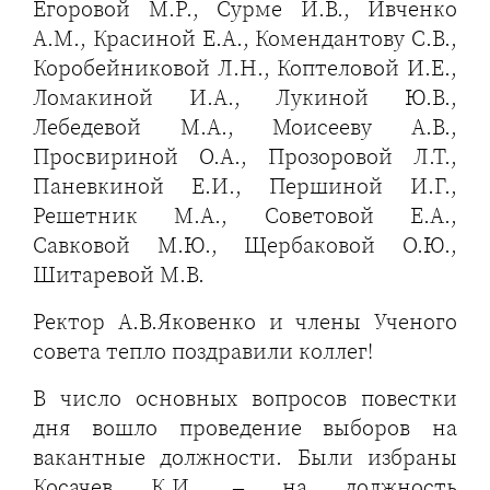
Егоровой М.Р., Сурме И.В., Ивченко
А.М., Красиной Е.А., Комендантову С.В.,
Коробейниковой Л.Н., Коптеловой И.Е.,
Ломакиной И.А., Лукиной Ю.В.,
Лебедевой М.А., Моисееву А.В.,
Просвириной О.А., Прозоровой Л.Т.,
Паневкиной Е.И., Першиной И.Г.,
Решетник М.А., Советовой Е.А.,
Савковой М.Ю., Щербаковой О.Ю.,
Шитаревой М.В.
Ректор А.В.Яковенко и члены Ученого
совета тепло поздравили коллег!
В число основных вопросов повестки
дня вошло проведение выборов на
вакантные должности. Были избраны
Косачев К.И. – на должность