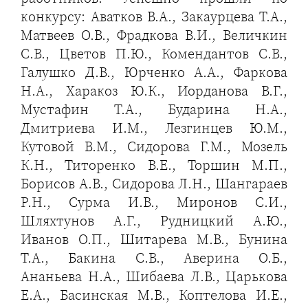
конкурсу: Аватков В.А., Закаурцева Т.А.,
Матвеев О.В., Фрадкова В.И., Величкин
С.В., Цветов П.Ю., Комендантов С.В.,
Галушко Д.В., Юрченко А.А., Фаркова
Н.А., Харакоз Ю.К., Иорданова В.Г.,
Мустафин Т.А., Бударина Н.А.,
Дмитриева И.М., Лезгинцев Ю.М.,
Кутовой В.М., Сидорова Г.М., Мозель
К.Н., Титоренко В.Е., Торшин М.П.,
Борисов А.В., Сидорова Л.Н., Шангараев
Р.Н., Сурма И.В., Миронов С.И.,
Шляхтунов А.Г., Рудницкий А.Ю.,
Иванов О.П., Шитарева М.В., Бунина
Т.А., Бакина С.В., Аверина О.Б.,
Ананьева Н.А., Шибаева Л.В., Царькова
Е.А., Басинская М.В., Коптелова И.Е.,