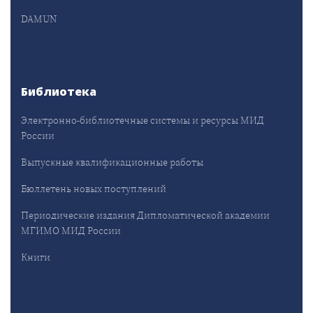
DAMUN
Библиотека
Электронно-библиотечные системы и ресурсы МИД
России
Выпускные квалификационные работы
Бюллетень новых поступлений
Периодические издания Дипломатической академии
МГИМО МИД России
Книги