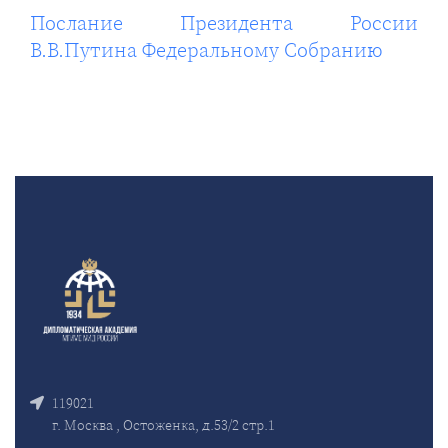
Послание Президента России
В.В.Путина Федеральному Собранию
119021
г. Москва , Остоженка, д.53/2 стр.1