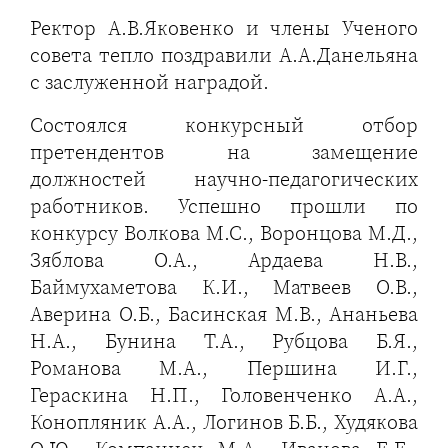
Ректор А.В.Яковенко и члены Ученого
совета тепло поздравили А.А.Данельяна
с заслуженной наградой.
Состоялся конкурсный отбор
претендентов на замещение
должностей научно-педагогических
работников. Успешно прошли по
конкурсу Волкова М.С., Воронцова М.Д.,
Зяблова О.А., Ардаева Н.В.,
Баймухаметова К.И., Матвеев О.В.,
Аверина О.Б., Басинская М.В., Ананьева
Н.А., Бунина Т.А., Рубцова Б.Я.,
Романова М.А., Першина И.Г.,
Гераскина Н.П., Головенченко А.А.,
Конопляник А.А., Логинов Б.Б., Худякова