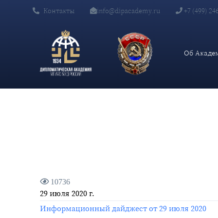
Контакты
info@dipacademy.ru
+7 (499) 24
Главная
Новости и Мероприятия
Коронавирус: ситуация в Р
Об Акаде
10736
29 июля 2020 г.
Информационный дайджест от 29 июля 2020