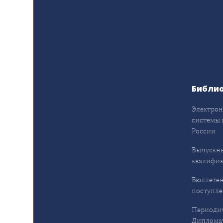
Библи
Электрон
системы 
России
Выпускн
квалифи
Бюллетен
поступл
Периодич
Дипломат