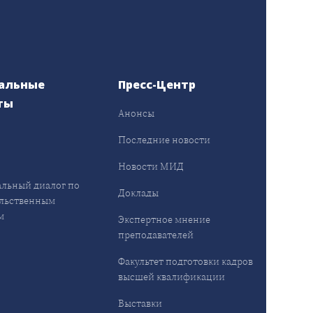
альные
Пресс-Центр
ты
Анонсы
ы
Последние новости
Новости МИД
льный диалог по
Доклады
льственным
м
Экспертное мнение
преподавателей
Факультет подготовки кадров
высшей квалификации
Выставки