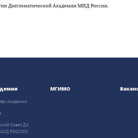
тии Дипломатической Академии МИД России.
адемии
МГИМО
Вакан
тво Академии
а
ский Совет ДА
МИД РОССИИ