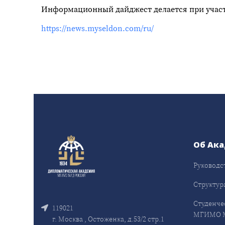
Информационный дайджест делается при учас
https://news.myseldon.com/ru/
Об Ак
Руководс
Структур
Студенче
119021
МГИМО 
г. Москва , Остоженка, д.53/2 стр.1