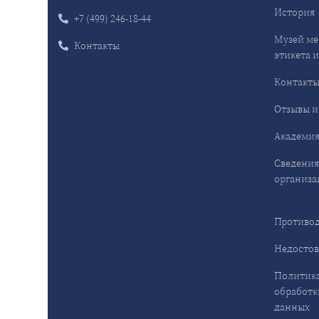
История
+7 (499) 246-18-44
Музей ме
Контакты
этикета и
Контакт
Отзывы и
Академия
Сведения
организа
Противод
Недостов
Политика
обработк
данных