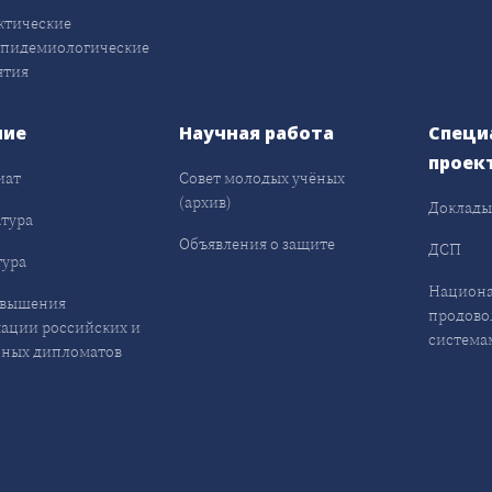
ктические
эпидемиологические
ятия
ние
Научная работа
Специ
проек
иат
Совет молодых учёных
(архив)
Доклад
тура
Объявления о защите
ДСП
ура
Национа
овышения
продово
ации российских и
система
ных дипломатов