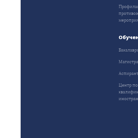
Профила
противо
меропри
Обуче
Бакалавр
Магистра
Аспирант
Центр п
квалифик
иностран