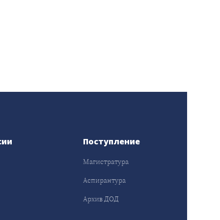
сии
Поступление
Магистратура
Аспирантура
Архив ДОД