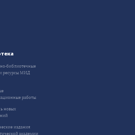
отека
но-библиотечные
и ресурсы МИД
ые
кационные работы
ь новых
ений
еские издания
ической академии