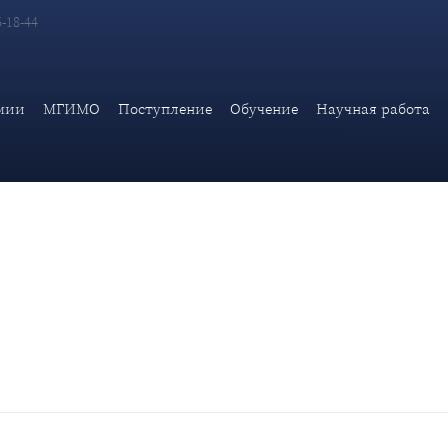
6-18-44
оссии и в мире.
мии
МГИМО
Поступление
Обучение
Научная работа