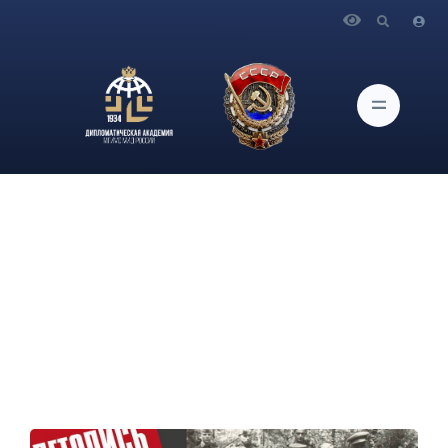
Главная
Новости и Мероприятия
6 июня 2025 года Приглашаем посетить экскурсию по
историко-документальной выставке «Летопись Победы»,
посвященной советской журналистике в годы Великой
Отечественной войны