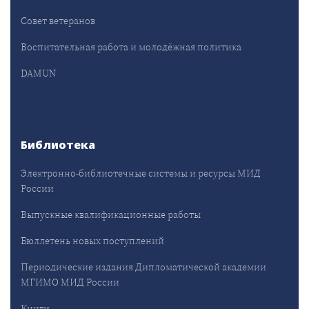
Совет ветеранов
Воспитательная работа и молодёжная политика
DAMUN
Библиотека
Электронно-библиотечные системы и ресурсы МИД
России
Выпускные квалификационные работы
Бюллетень новых поступлений
Периодические издания Дипломатической академии
МГИМО МИД России
Книги