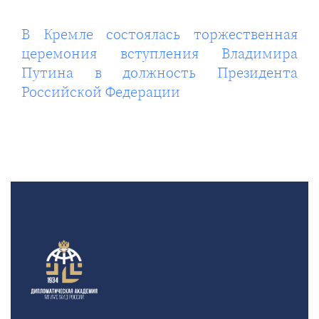
В Кремле состоялась торжественная
церемония вступления Владимира
Путина в должность Президента
Российской Федерации