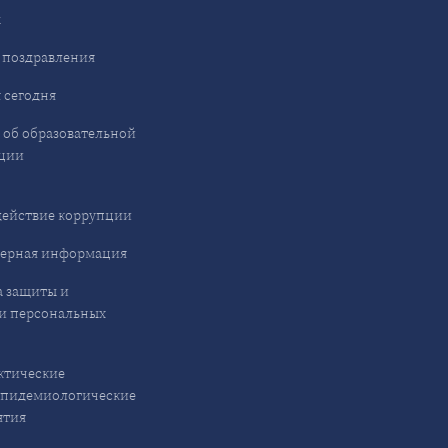
ы
 поздравления
 сегодня
 об образовательной
ции
ействие коррупции
ерная информация
 защиты и
и персональных
ктические
эпидемиологические
ятия