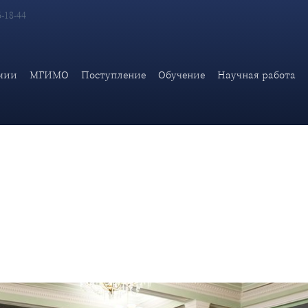
6-18-44
ия, приуроченная к IV Международному конкурсу студенческих
мии
МГИМО
Поступление
Обучение
Научная работа