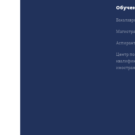
Обуче
Бакалавр
Магистра
Аспирант
Центр п
квалифик
иностран