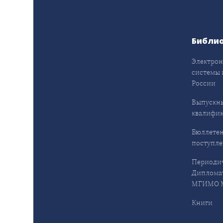
Библи
Электрон
системы 
России
Выпускн
квалифи
Бюллетен
поступл
Периодич
Дипломат
МГИМО М
Книги