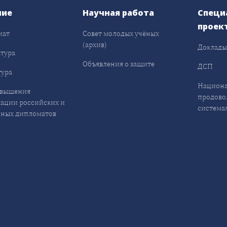
ние
Научная работа
Специ
проек
иат
Совет молодых учёных
(архив)
Доклад
тура
Объявления о защите
ДСП
ура
Национа
овышения
продово
ации российских и
система
ных дипломатов