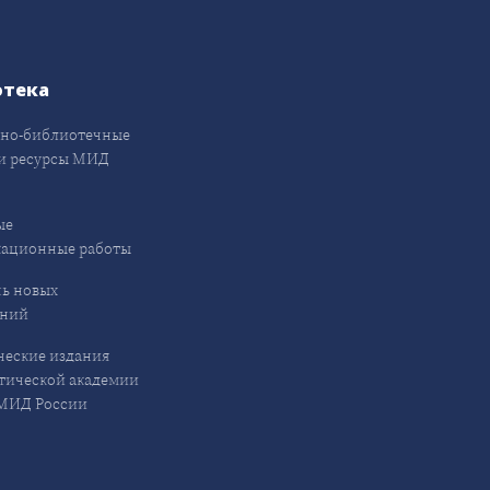
отека
но-библиотечные
и ресурсы МИД
ые
кационные работы
ь новых
ений
еские издания
ической академии
ИД России