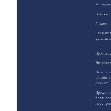
Контакт
Отзывы и
Академия
Сведения
организа
Противод
Недостов
Политика
обработк
данных
Профила
противо
меропри