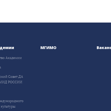
адемии
МГИМО
Вакан
тво Академии
а
ский Совет ДА
МИД РОССИИ
ждународного
 культуры