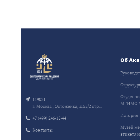
Об Ак
Руководс
Структур
Студенче
119021
МГИМО 
г. Москва , Остоженка, д.53/2 стр.1
История
+7 (499) 246-18-44
Музей ме
Контакты
этикета и