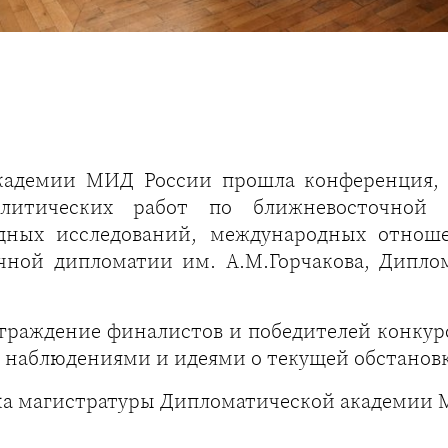
 академии МИД России прошла конференция,
налитических работ по ближневосточной 
едных исследований, международных отно
чной дипломатии им. А.М.Горчакова, Дипл
раждение финалистов и победителей конкурса
 наблюдениями и идеями о текущей обстановк
ка магистратуры Дипломатической академии 