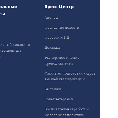
альные
Пресс-Центр
ты
Анонсы
ы
Последние новости
Новости МИД
льный диалог по
Доклады
льственным
м
Экспертное мнение
преподавателей
Факультет подготовки кадров
высшей квалификации
Выставки
Совет ветеранов
Воспитательная работа и
молодёжная политика