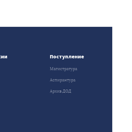
сии
Поступление
Магистратура
Аспирантура
Архив ДОД