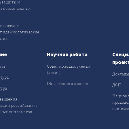
 защиты и
и персональных
ктические
эпидемиологические
ятия
ние
Научная работа
Специ
проек
иат
Совет молодых учёных
(архив)
Доклад
тура
Объявления о защите
ДСП
ура
Национа
овышения
продово
ации российских и
система
ных дипломатов