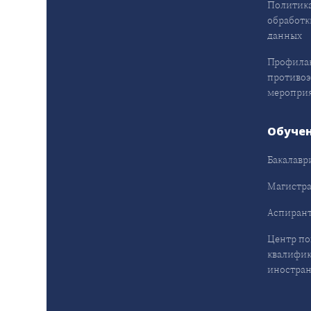
Политика
обработк
данных
Профила
противо
меропри
Обуче
Бакалавр
Магистра
Аспирант
Центр п
квалифик
иностран