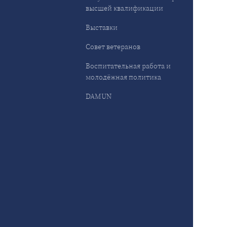
высшей квалификации
Выставки
Совет ветеранов
Воспитательная работа и
молодёжная политика
DAMUN