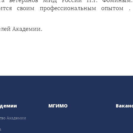
ится своим профессиональным опытом . 
елей Академии.
адемии
МГИМО
Вакан
тво Академии
а