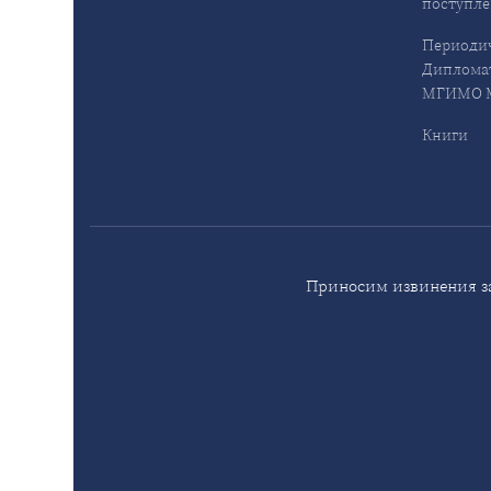
поступл
Периодич
Дипломат
МГИМО М
Книги
Приносим извинения за