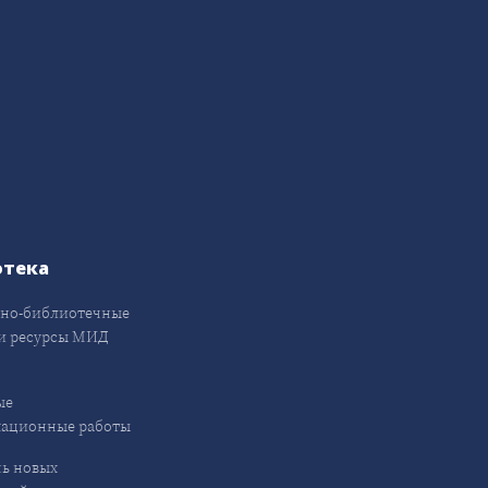
отека
но-библиотечные
и ресурсы МИД
ые
кационные работы
ь новых