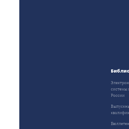
Библи
Электрон
системы 
России
Выпускн
квалифи
Бюллетен