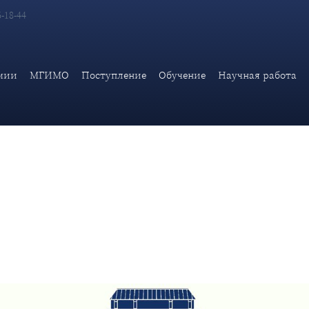
6-18-44
мии МИД России в рамках программы «Уроки дипломатии» состоит
мии
МГИМО
Поступление
Обучение
Научная работа