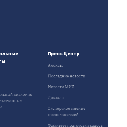
альные
Пресс-Центр
ты
Анонсы
ы
Последние новости
Новости МИД
льный диалог по
Доклады
льственным
м
Экспертное мнение
преподавателей
Факультет подготовки кадров