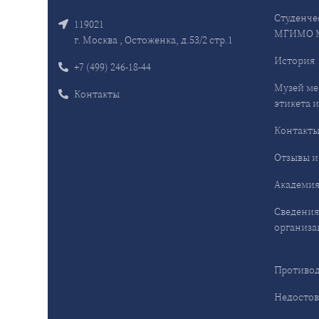
Студенче
119021
МГИМО 
г. Москва , Остоженка, д.53/2 стр.1
История
+7 (499) 246-18-44
Музей ме
Контакты
этикета и
Контакт
Отзывы и
Академия
Сведения
организа
Противод
Недостов