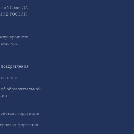
ский Совет ДА
МИД РОССИИ
ждународного
 культуры
ы
 поздравления
 сегодня
 об образовательной
ции
ействие коррупции
ерная информация