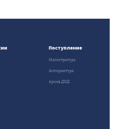
сии
Поступление
Магистратура
Аспирантура
Архив ДОД