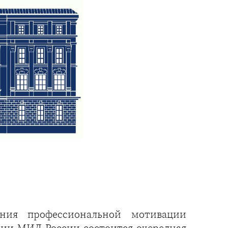
ия профессиональной мотивации
мии МИД России состоится очередная