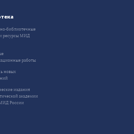
отека
но-библиотечные
и ресурсы МИД
ые
кационные работы
ь новых
ений
еские издания
ической академии
ИД России