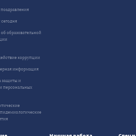
 поздравления
 сегодня
 об образовательной
ции
ействие коррупции
ерная информация
 защиты и
и персональных
ктические
эпидемиологические
ятия
ние
Научная работа
Специ