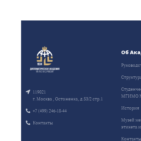
Об Ак
Руководс
Структур
Студенче
119021
МГИМО 
г. Москва , Остоженка, д.53/2 стр.1
История
+7 (499) 246-18-44
Музей ме
Контакты
этикета и
Контакт