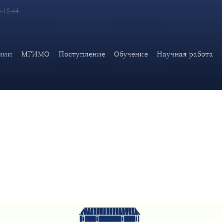
6-18-44
ы повышения профессиональной мотивации «Профессиональная с
анная профориентация»
мии
МГИМО
Поступление
Обучение
Научная работа