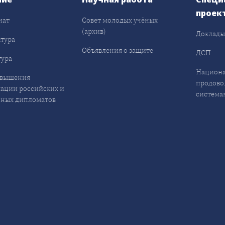
проек
иат
Совет молодых учёных
(архив)
Доклад
тура
Объявления о защите
ДСП
ура
Национа
овышения
продово
ации российских и
система
ных дипломатов