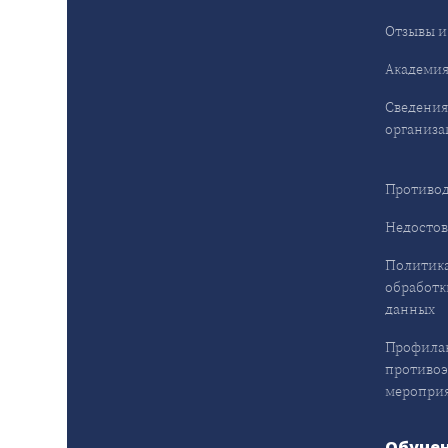
Отзывы и
Академия
Сведения
организа
Противод
Недостов
Политика
обработк
данных
Профила
противо
меропри
Обуче