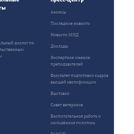
ты
Анонсы
ы
Последние новости
Новости МИД
льный диалог по
Доклады
льственным
м
Экспертное мнение
преподавателей
Факультет подготовки кадров
высшей квалификации
Выставки
Совет ветеранов
Воспитательная работа и
молодёжная политика
DAMUN