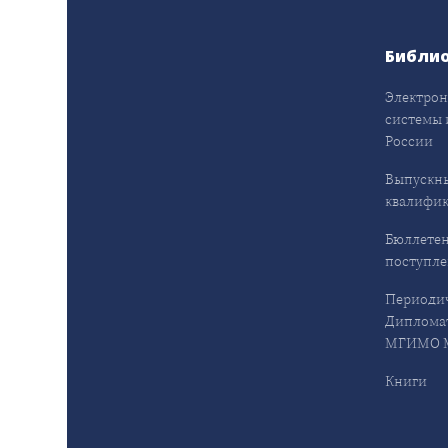
Библи
Электрон
системы 
России
Выпускн
квалифи
Бюллетен
поступл
Периодич
Дипломат
МГИМО М
Книги