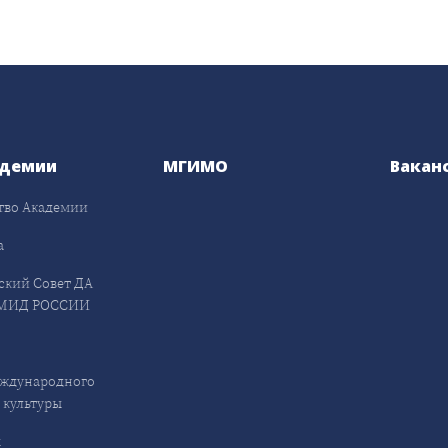
адемии
МГИМО
Вакан
тво Академии
а
ский Совет ДА
МИД РОССИИ
ждународного
 культуры
ы