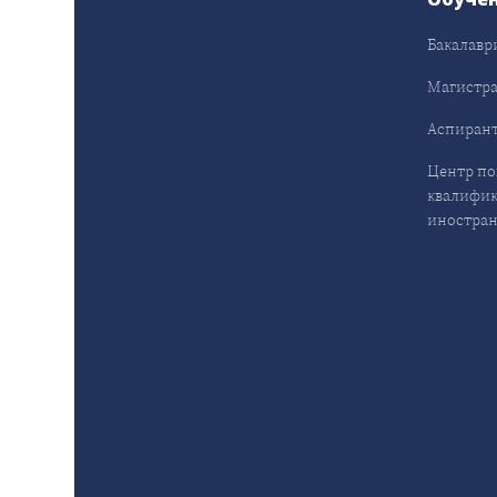
Бакалавр
Магистра
Аспирант
Центр п
квалифик
иностран