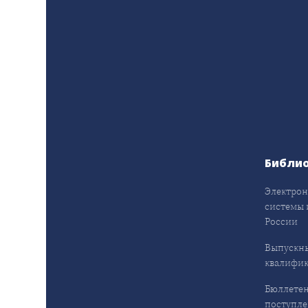
Библи
Электрон
системы 
России
Выпускн
квалифи
Бюллетен
поступл