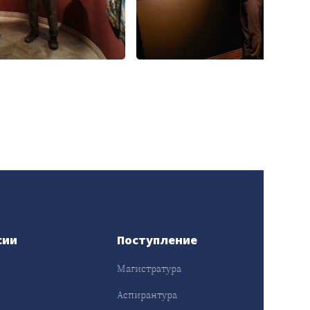
сии
Поступление
Магистратура
Аспирантура