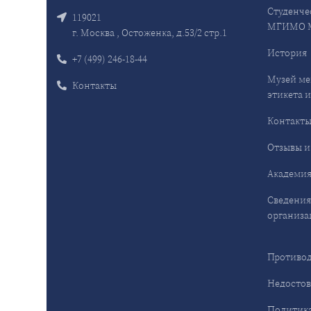
Студенче
119021
МГИМО 
г. Москва , Остоженка, д.53/2 стр.1
История
+7 (499) 246-18-44
Музей ме
Контакты
этикета и
Контакт
Отзывы и
Академия
Сведения
организа
Противод
Недостов
Политика