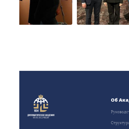
Об Ак
Руководс
Структур