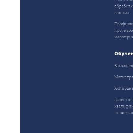
обработк
данных
Профила
противо
меропри
Обуче
Бакалавр
Магистра
Аспирант
Центр п
квалифик
иностран