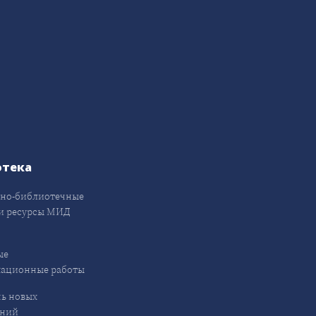
отека
но-библиотечные
и ресурсы МИД
ые
кационные работы
ь новых
ений