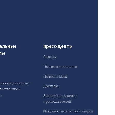
альные
Пресс-Центр
ты
Анонсы
ы
Последние новости
Новости МИД
льный диалог по
Доклады
льственным
м
Экспертное мнение
преподавателей
Факультет подготовки кадров