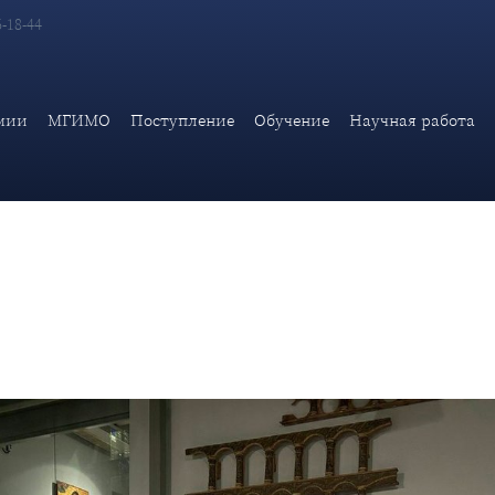
6-18-44
ального Клуба посетили Музей русской иконы
мии
МГИМО
Поступление
Обучение
Научная работа