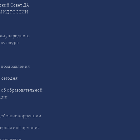
ский Совет ДА
МИД РОССИИ
ждународного
 культуры
ы
 поздравления
 сегодня
 об образовательной
ции
ействие коррупции
ерная информация
 защиты и