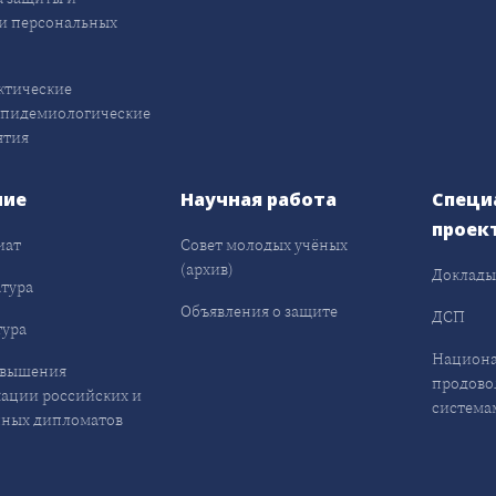
и персональных
ктические
эпидемиологические
ятия
ние
Научная работа
Специ
проек
иат
Совет молодых учёных
(архив)
Доклад
тура
Объявления о защите
ДСП
ура
Национа
овышения
продово
ации российских и
система
ных дипломатов