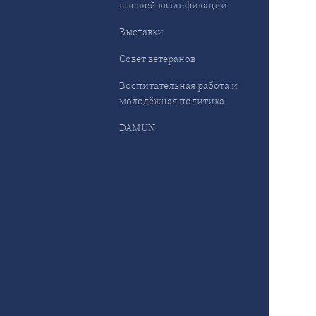
высшей квалификации
Выставки
Совет ветеранов
Воспитательная работа и
молодёжная политика
DAMUN