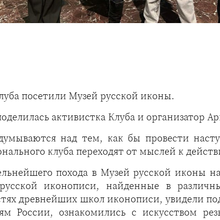
уба посетили Музей русской иконы.
оделилась активистка Клуба и организатор Ар
адумываются над тем, как бы провести наст
нального клуба переходят от мыслей к действ
тельнейшего похода в Музей русской иконы н
 русской иконописи, найденные в различны
стях древнейших школ иконописи, увидели по
ям России, ознакомились с искусством ре