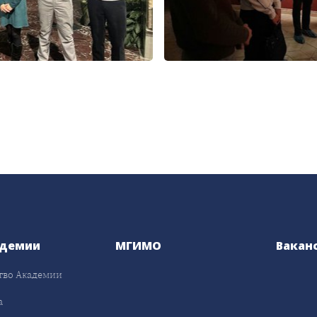
адемии
МГИМО
Вакан
тво Академии
а