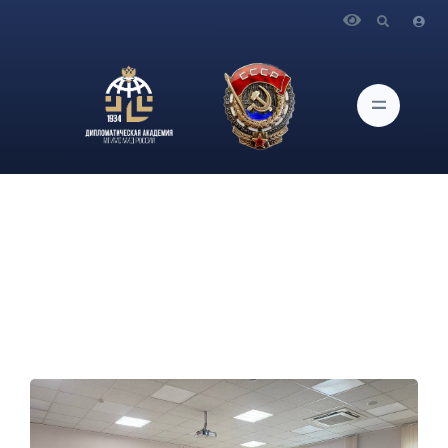
Главная
Новости и Мероприятия
Балканский клуб провел кинопоказ болгарского фильма
«Иностранец» режиссера Ники Илиева.