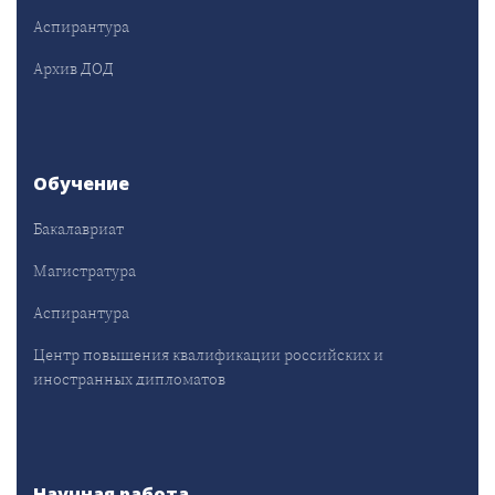
Аспирантура
Архив ДОД
Обучение
Бакалавриат
Магистратура
Аспирантура
Центр повышения квалификации российских и
иностранных дипломатов
Научная работа