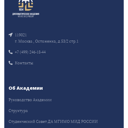
119021
г. Москва , Остоженка, д.53/2 стр.1
+7 (499) 246-18-44
Контакты
Об Академии
Руководство Академии
Структура
Студенческий Совет ДА МГИМО МИД РОССИИ