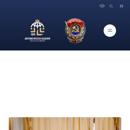
Главная
Новости и Мероприятия
Центр наставничества Дипакадемии совместно с
партнерами записали эксклюзивное интервью с Министром
С.В.Лавровым