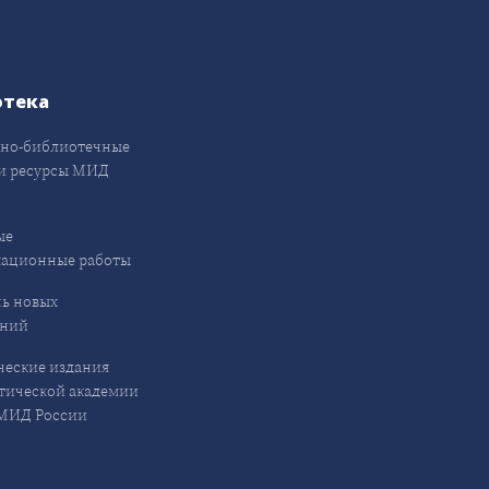
отека
но-библиотечные
и ресурсы МИД
ые
кационные работы
ь новых
ений
еские издания
ической академии
ИД России