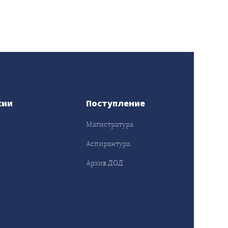
сии
Поступление
Магистратура
Аспирантура
Архив ДОД