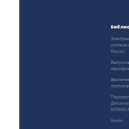
Библи
Электрон
системы 
России
Выпускн
квалифи
Бюллетен
поступл
Периодич
Дипломат
МГИМО М
Книги