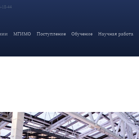
6-18-44
я МИД России провела очередной посольский «круглый стол»
мии
МГИМО
Поступление
Обучение
Научная работа