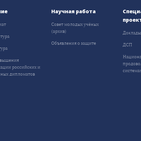
ние
Научная работа
Специ
проек
иат
Совет молодых учёных
(архив)
Доклад
тура
Объявления о защите
ДСП
ура
Национа
овышения
продово
ации российских и
система
ных дипломатов