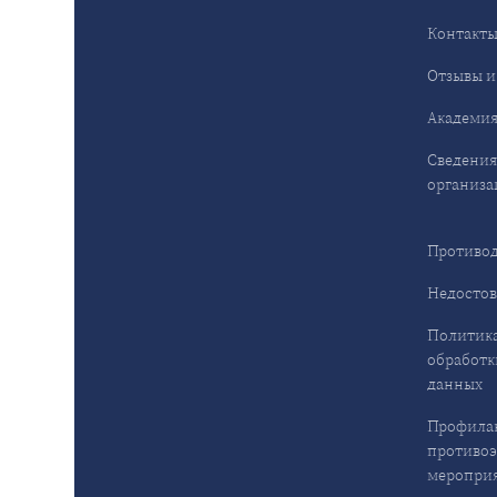
Контакт
Отзывы и
Академия
Сведения
организа
Противод
Недостов
Политика
обработк
данных
Профила
противо
меропри