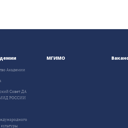
адемии
МГИМО
Вакан
тво Академии
а
ский Совет ДА
МИД РОССИИ
ждународного
 культуры