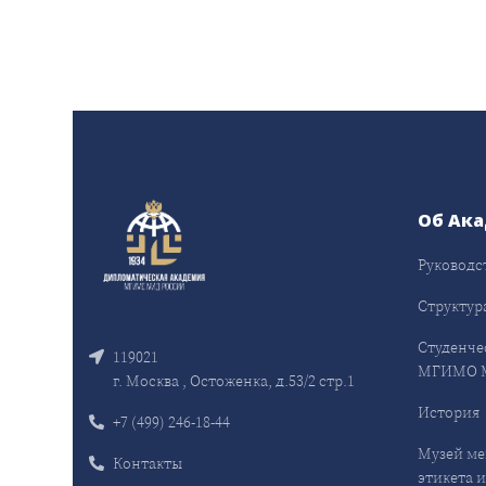
Об Ак
Руководс
Структур
Студенче
119021
МГИМО 
г. Москва , Остоженка, д.53/2 стр.1
История
+7 (499) 246-18-44
Музей ме
Контакты
этикета и