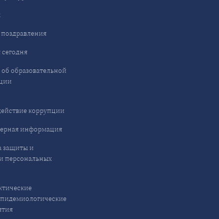
ы
 поздравления
 сегодня
 об образовательной
ции
ействие коррупции
ерная информация
 защиты и
и персональных
ктические
эпидемиологические
ятия