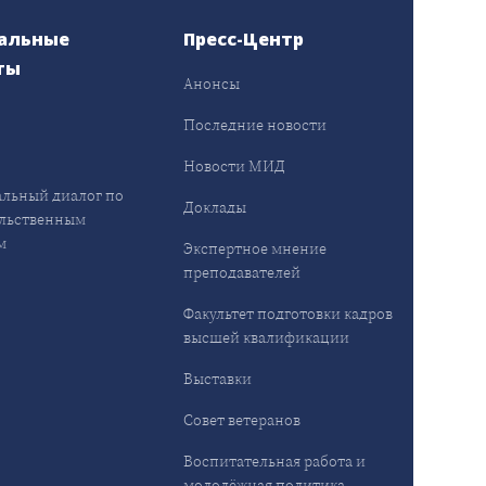
альные
Пресс-Центр
ты
Анонсы
ы
Последние новости
Новости МИД
льный диалог по
Доклады
льственным
м
Экспертное мнение
преподавателей
Факультет подготовки кадров
высшей квалификации
Выставки
Совет ветеранов
Воспитательная работа и
молодёжная политика