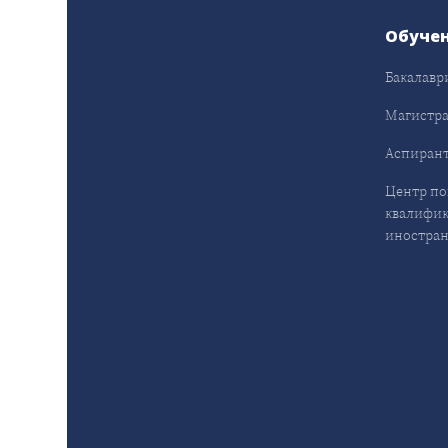
Обуче
Бакалавр
Магистра
Аспирант
Центр п
квалифик
иностран