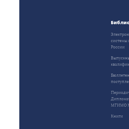
Библи
Электрон
системы 
России
Выпускн
квалифи
Бюллетен
поступл
Периодич
Дипломат
МГИМО М
Книги