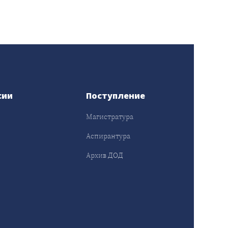
сии
Поступление
Магистратура
Аспирантура
Архив ДОД