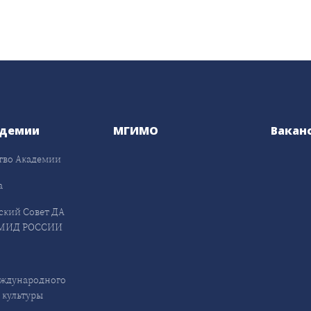
адемии
МГИМО
Вакан
тво Академии
а
ский Совет ДА
МИД РОССИИ
ждународного
 культуры