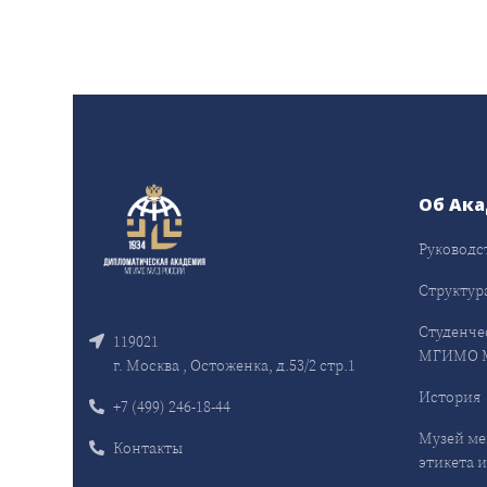
Об Ак
Руководс
Структур
Студенче
119021
МГИМО 
г. Москва , Остоженка, д.53/2 стр.1
История
+7 (499) 246-18-44
Музей ме
Контакты
этикета и