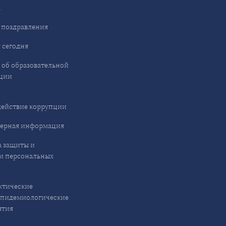
ы
 поздравления
 сегодня
 об образовательной
ции
ействие коррупции
ерная информация
 защиты и
и персональных
ктические
эпидемиологические
ятия