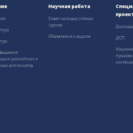
ние
Научная работа
Специ
проек
иат
Совет молодых учёных
(архив)
Доклад
тура
Объявления о защите
ДСП
ура
Национа
овышения
продово
ации российских и
система
ных дипломатов