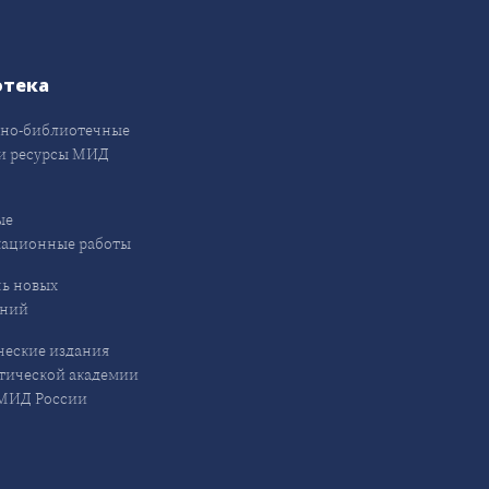
отека
но-библиотечные
и ресурсы МИД
ые
кационные работы
ь новых
ений
еские издания
ической академии
ИД России