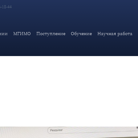
6-18-44
емии МИД России, канд. юрид. наук Е.Е. Гуляева приняла учас
CIAL, DE LA SOSTENIBILIDAD Y DERECHOS FU
мии
МГИМО
Поступление
Обучение
Научная работа