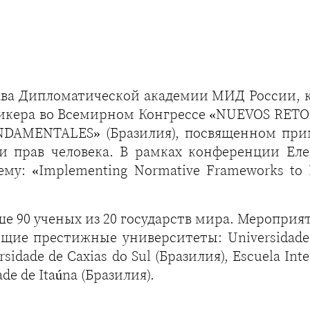
а Дипломатической академии МИД России, ка
пикера во Всемирном Конгрессе «NUEVOS RETO
DAMENTALES» (Бразилия), посвященном при
и прав человека. В рамках конференции Ел
му: «Implementing Normative Frameworks to P
е 90 ученых из 20 государств мира. Меропри
ие престижные университеты: Universidade de
rsidade de Caxias do Sul (Бразилия), Escuela Int
ade de Itaúna (Бразилия).