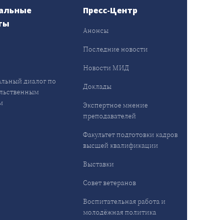
альные
Пресс-Центр
ты
Анонсы
ы
Последние новости
Новости МИД
льный диалог по
Доклады
льственным
м
Экспертное мнение
преподавателей
Факультет подготовки кадров
высшей квалификации
Выставки
Совет ветеранов
Воспитательная работа и
молодёжная политика