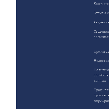
Контакт
Отзывы и
Академия
Сведения
организа
Противод
Недостов
Политика
обработк
данных
Профила
противо
меропри