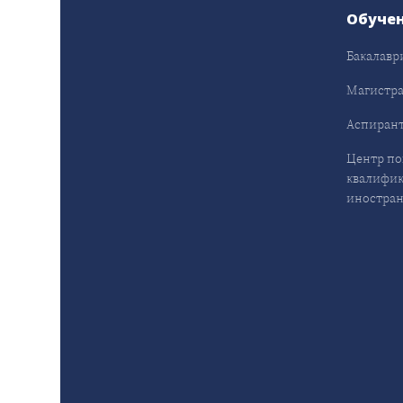
Обуче
Бакалавр
Магистра
Аспирант
Центр п
квалифик
иностран