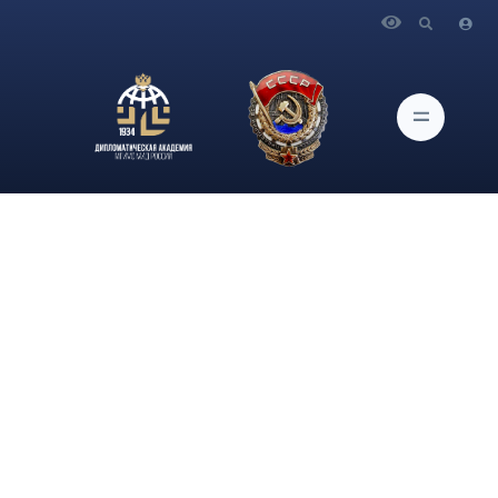
Главная
Новости и Мероприятия
Доцент кафедры международного права Дипломатической
академии МИД России, кандидат юридических наук, Гуляева
Елена Евгеньевна, выступила с докладом на английском
языке на круглом столе по актуальным вопросам
международного космического права в рамках XVIII