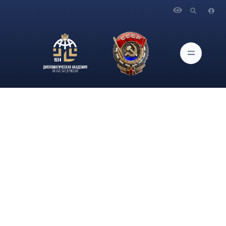
Главная
Новости и Мероприятия
Доцент кафедры Международной и национальной
безопасности Дипломатической академии МИД России,
вице-президент НИИГлоБ И.В.Сурма принял участие в
телепередаче «По горячим следам» телеканала Звезда под
названием «Стул переговоров». В администрации Байдена р