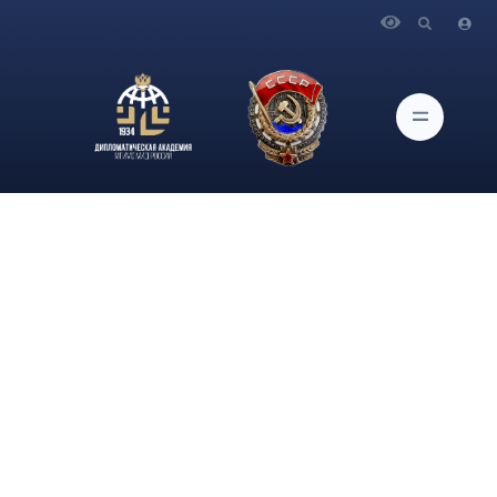
Главная
Новости и Мероприятия
Доцент кафедры прикладного анализа международных
проблем Дипломатической академии МГИМО МИД России,
вице-президент НИИГлоБ И.В.Сурма 7 июля 2026 года дал
интервью корреспонденту Газеты «Красная
звезда» Антону Китову