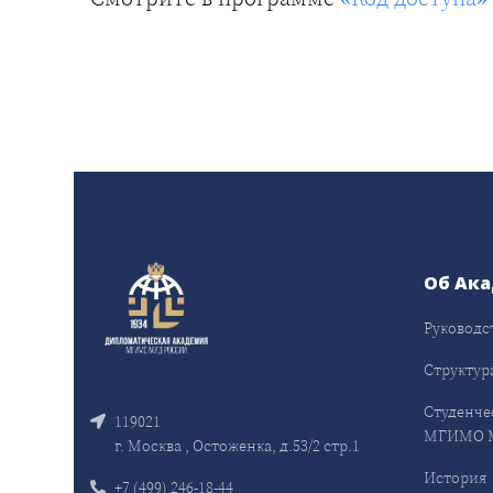
Об Ак
Руководс
Структур
Студенче
119021
МГИМО 
г. Москва , Остоженка, д.53/2 стр.1
История
+7 (499) 246-18-44