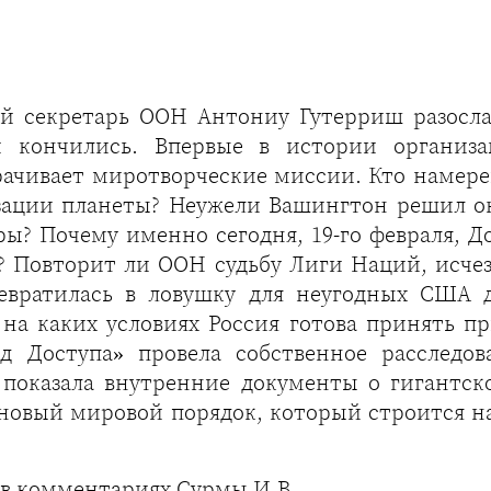
ьный секретарь ООН Антониу Гутерриш разос
и кончились. Впервые в истории организа
рачивает миротворческие миссии. Кто намере
зации планеты? Неужели Вашингтон решил о
ы? Почему именно сегодня, 19-го февраля, Д
а? Повторит ли ООН судьбу Лиги Наций, исче
евратилась в ловушку для неугодных США 
 на каких условиях Россия готова принять п
од Доступа» провела собственное расследо
 показала внутренние документы о гигантск
ет новый мировой порядок, который строится
в комментариях Сурмы И.В.