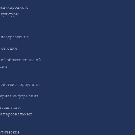
ждународного
 культуры
ы
 поздравления
 сегодня
 об образовательной
ции
ействие коррупции
ерная информация
 защиты и
и персональных
ктические