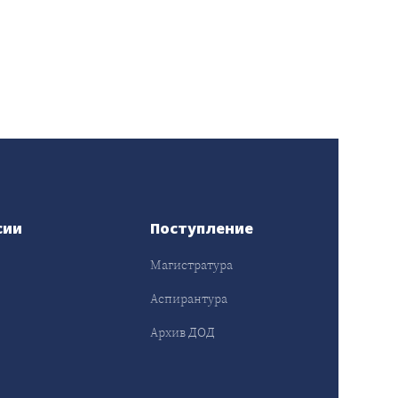
сии
Поступление
Магистратура
Аспирантура
Архив ДОД