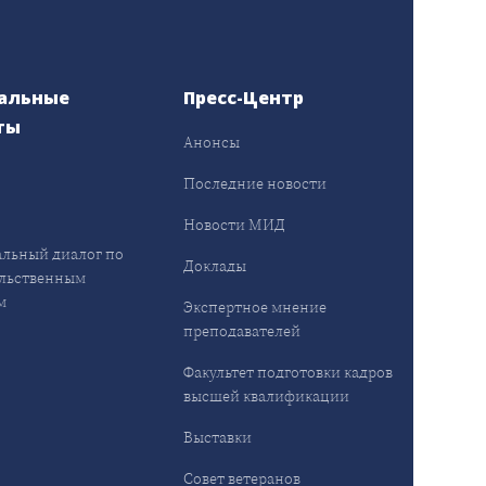
альные
Пресс-Центр
ты
Анонсы
ы
Последние новости
Новости МИД
льный диалог по
Доклады
льственным
м
Экспертное мнение
преподавателей
Факультет подготовки кадров
высшей квалификации
Выставки
Совет ветеранов