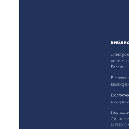
Библи
Электрон
системы 
России
Выпускн
квалифи
Бюллетен
поступл
Периодич
Дипломат
МГИМО М