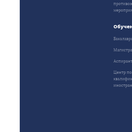
противо
меропри
Обуче
Бакалавр
Магистра
Аспирант
Центр п
квалифик
иностран