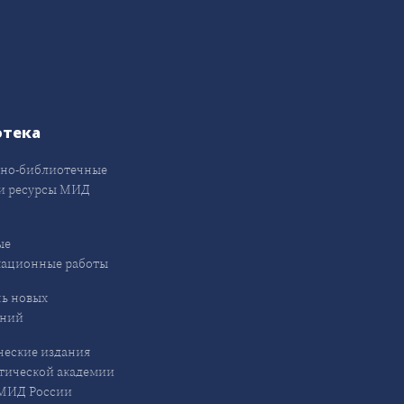
отека
но-библиотечные
и ресурсы МИД
ые
кационные работы
ь новых
ений
еские издания
ической академии
ИД России