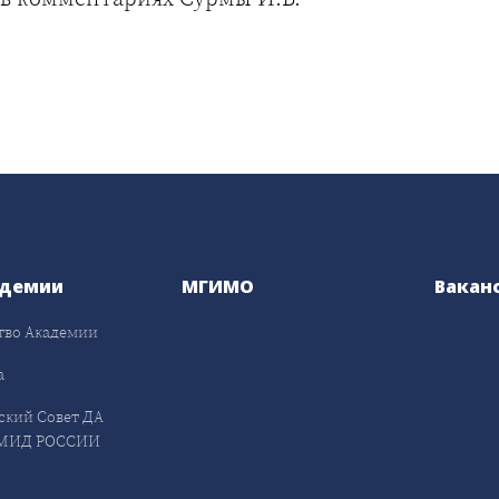
адемии
МГИМО
Вакан
тво Академии
а
ский Совет ДА
МИД РОССИИ