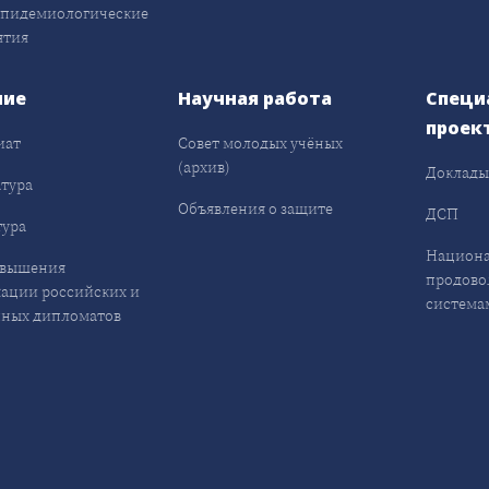
эпидемиологические
ятия
ние
Научная работа
Специ
проек
иат
Совет молодых учёных
(архив)
Доклад
тура
Объявления о защите
ДСП
ура
Национа
овышения
продово
ации российских и
система
ных дипломатов