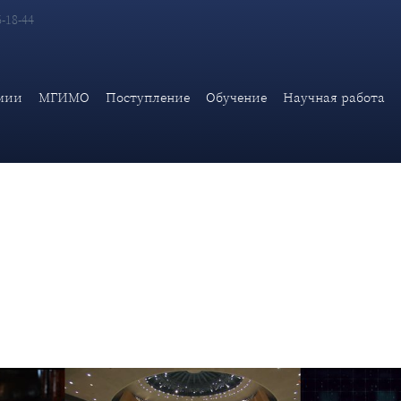
6-18-44
ем Дипломатической академии МИД России, вице-президент НИ
мии
МГИМО
Поступление
Обучение
Научная работа