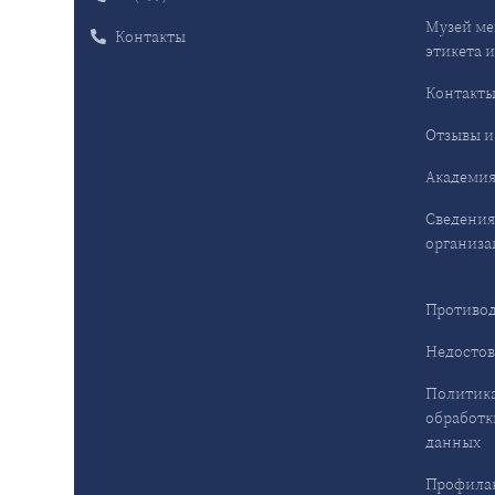
Музей ме
Контакты
этикета и
Контакт
Отзывы и
Академия
Сведения
организа
Противод
Недостов
Политика
обработк
данных
Профила