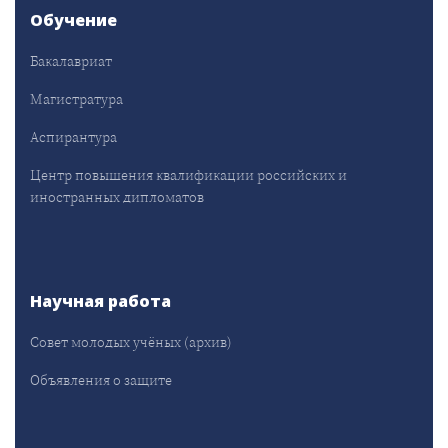
Обучение
Бакалавриат
Магистратура
Аспирантура
Центр повышения квалификации российских и
иностранных дипломатов
Научная работа
Совет молодых учёных (архив)
Объявления о защите