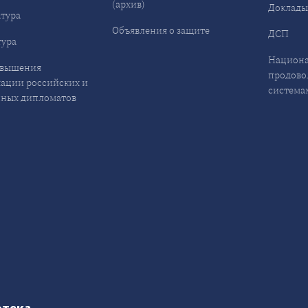
(архив)
Доклад
тура
Объявления о защите
ДСП
ура
Национа
овышения
продово
ации российских и
система
ных дипломатов
отека