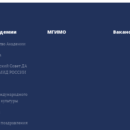
адемии
МГИМО
Вакан
тво Академии
а
ский Совет ДА
МИД РОССИИ
ждународного
 культуры
ы
 поздравления