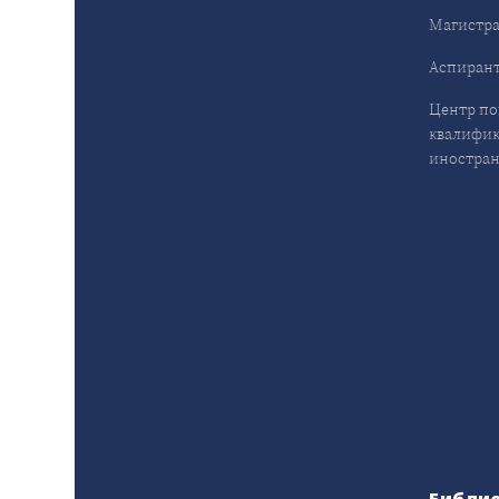
Магистра
Аспирант
Центр п
квалифик
иностран
Библи