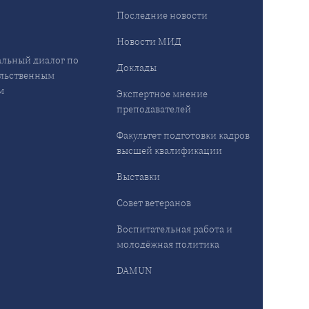
ы
Последние новости
Новости МИД
льный диалог по
Доклады
льственным
м
Экспертное мнение
преподавателей
Факультет подготовки кадров
высшей квалификации
Выставки
Совет ветеранов
Воспитательная работа и
молодёжная политика
DAMUN