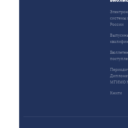
Электрон
системы 
России
Выпускн
квалифи
Бюллетен
поступл
Периодич
Дипломат
МГИМО М
Книги