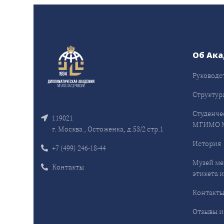
Об Ак
Руководс
Структур
Студенче
119021
МГИМО 
г. Москва , Остоженка, д.53/2 стр.1
История
+7 (499) 246-18-44
Музей ме
Контакты
этикета и
Контакт
Отзывы и