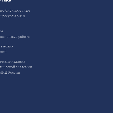
но-библиотечные
и ресурсы МИД
ые
кационные работы
ь новых
ений
еские издания
ической академии
ИД России