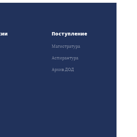
сии
Поступление
Магистратура
Аспирантура
Архив ДОД