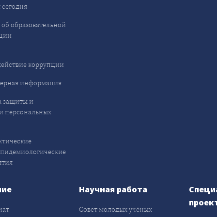
 сегодня
 об образовательной
ции
ействие коррупции
ерная информация
 защиты и
и персональных
ктические
эпидемиологические
ятия
ние
Научная работа
Специ
проек
иат
Совет молодых учёных