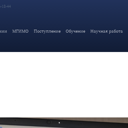
6-18-44
а с докладом «Судьба айнского языка в Японии в эпоху глобал
ией и новой реальностью»,
мии
МГИМО
Поступление
Обучение
Научная работа