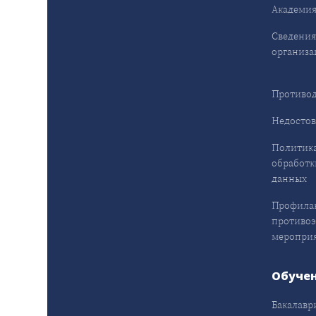
Академия
Сведения
организа
Противод
Недостов
Политика
обработк
данных
Профила
противо
меропри
Обуче
Бакалавр