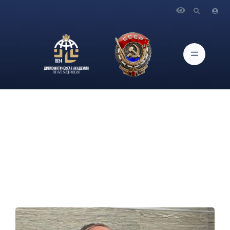
Главная
Новости и Мероприятия
Доцент кафедры восточных языков В. А. Погадаев принял
участие в V Костомаровском форуме, состоявшемся 21-24
мая в Институте русского языка им. А.С. Пушкина