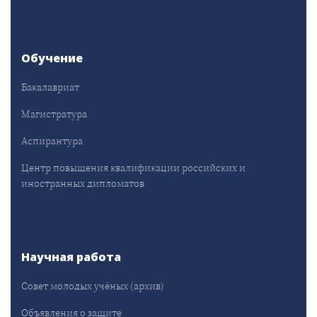
Обучение
Бакалавриат
Магистратура
Аспирантура
Центр повышения квалификации российских и
иностранных дипломатов
Научная работа
Совет молодых учёных (архив)
Объявления о защите