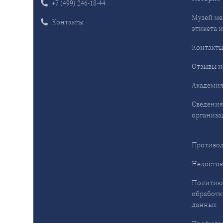
+7 (499) 246-18-44
Музей ме
Контакты
этикета и
Контакт
Отзывы и
Академия
Сведения
организа
Противод
Недостов
Политика
обработк
данных