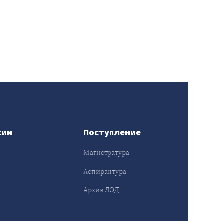
сии
Поступление
Магистратура
Аспирантура
Архив ДОД