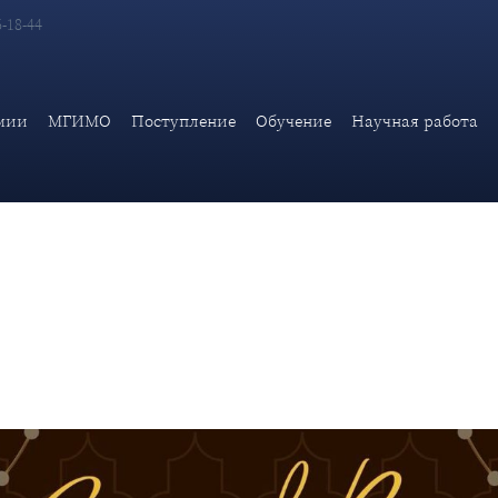
6-18-44
ормате онлайн участие в международных поэтических чтениях в
мии
МГИМО
Поступление
Обучение
Научная работа