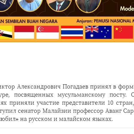
иктор Александрович Погадаев принял в форм
уре, посвященных мусульманскому посту. 
иях приняли участие представители 10 стра
тупил сенатор Малайзии профессор Аванг Сар
любил» на русском и малайском языках.