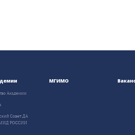
адемии
МГИМО
Вакан
тво Академии
а
ский Совет ДА
МИД РОССИИ