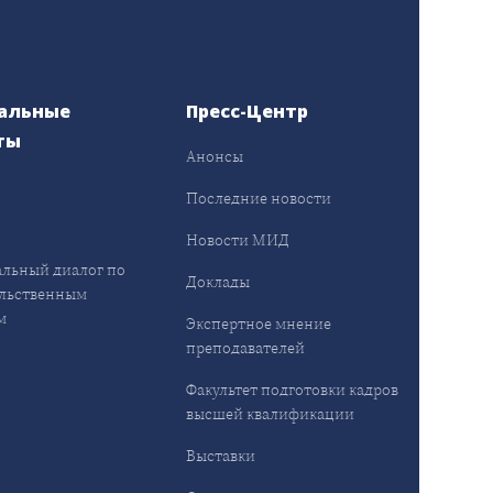
альные
Пресс-Центр
ты
Анонсы
ы
Последние новости
Новости МИД
льный диалог по
Доклады
льственным
м
Экспертное мнение
преподавателей
Факультет подготовки кадров
высшей квалификации
Выставки