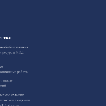
отека
но-библиотечные
и ресурсы МИД
ые
кационные работы
ь новых
ений
еские издания
ической академии
ИД России