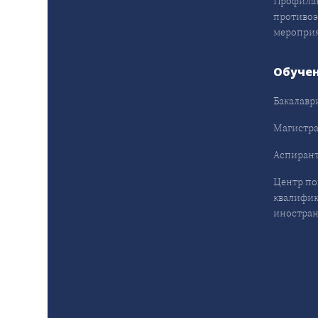
Профила
противо
меропри
Обуче
Бакалавр
Магистра
Аспирант
Центр п
квалифик
иностран