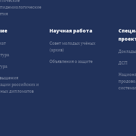
ктические
эпидемиологические
ятия
ние
Научная работа
Специ
проек
иат
Совет молодых учёных
(архив)
Доклад
тура
Объявления о защите
ДСП
ура
Национа
овышения
продово
ации российских и
система
ных дипломатов