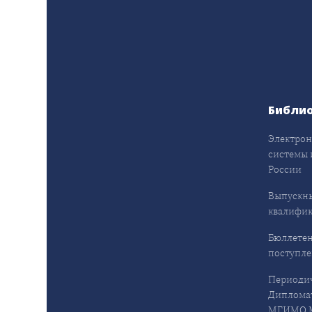
Библи
Электрон
системы 
России
Выпускн
квалифи
Бюллетен
поступл
Периодич
Дипломат
МГИМО М