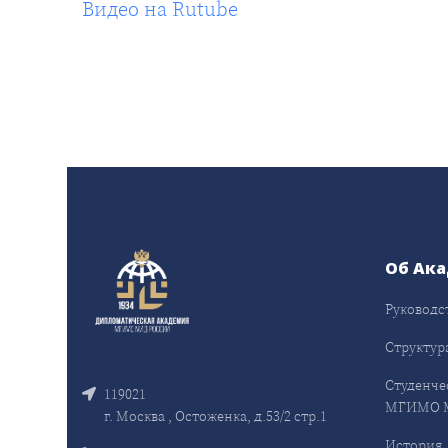
Видео на Rutube
Об Ак
Руководс
Структур
Студенче
119021
МГИМО 
г. Москва , Остоженка, д.53/2 стр.1
История